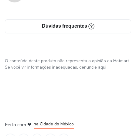
valorizar.
Dúvidas frequentes
O conteúdo deste produto não representa a opinião da Hotmart.
Se você vir informações inadequadas,
denuncie aqui
em Bogotá
em Amsterdam
em Madrid
na Cidade do México
Feito com
❤
em Belo Horizonte