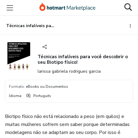
Ir
Ir
Ir
para
para
para
o
o
o
conteúdo
pagamento
rodapé
Técnicas infalíveis para você descobrir o seu Biotipo físico!
principal
Técnicas infalíveis para você descobrir o
seu Biotipo físico!
larissa gabriela rodrigues garcia
Formato
:
eBooks ou Documentos
Idioma
:
Português
Biotipo físico não está relacionado a peso (em quilos) e
muitas mulheres sofrem sem saber porque determinadas
modelagens não se adaptam ao seu corpo. Por isso é