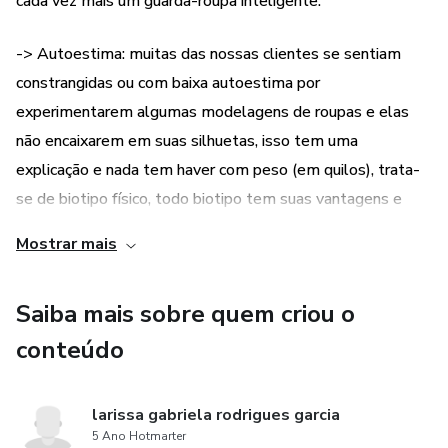
cada vez mais um guarda-roupa inteligente.
-> Autoestima: muitas das nossas clientes se sentiam
constrangidas ou com baixa autoestima por
experimentarem algumas modelagens de roupas e elas
não encaixarem em suas silhuetas, isso tem uma
explicação e nada tem haver com peso (em quilos), trata-
se de biotipo físico, todo biotipo tem suas vantagens e
desvantagens, com esse ebook você vai descobri-las.
Mostrar mais
-> Economia de tempo: com esse ebook você vai aprender
Saiba mais sobre quem criou o
a se vestir de uma forma prática , comprando modelagens
que te favorecem e não vai mais precisar gastar tanto
conteúdo
tempo se arrumando, afinal você vai gostar de tudo que
tem em seu guarda-roupa, porque tudo que tiver lá irá te
larissa gabriela rodrigues garcia
vestir bem e favorecer o seu biotipo ou o que deseja
5 Ano Hotmarter