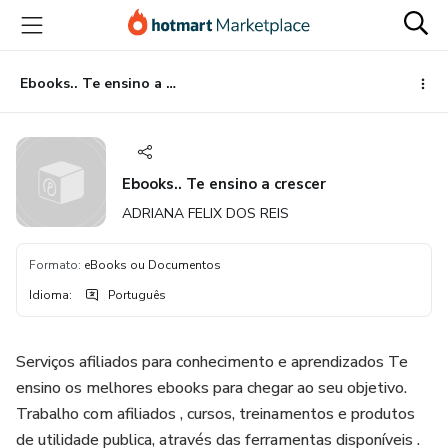
Ir
Ir
Ir
para
para
para
o
o
o
conteúdo
pagamento
rodapé
Ebooks.. Te ensino a crescer
principal
Ebooks.. Te ensino a crescer
ADRIANA FELIX DOS REIS
Formato
:
eBooks ou Documentos
Idioma
:
Português
Serviços afiliados para conhecimento e aprendizados Te
ensino os melhores ebooks para chegar ao seu objetivo.
Trabalho com afiliados , cursos, treinamentos e produtos
de utilidade publica, através das ferramentas disponíveis .