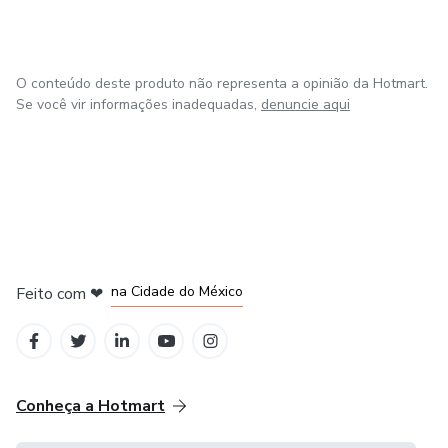
O conteúdo deste produto não representa a opinião da Hotmart.
Se você vir informações inadequadas,
denuncie aqui
em Bogotá
em Amsterdam
em Madrid
na Cidade do México
Feito com
❤
em Belo Horizonte
Conheça a Hotmart