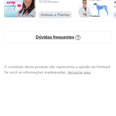
a
ECOS Ensino
E
Animais e Plantas
Dúvidas frequentes
O conteúdo deste produto não representa a opinião da Hotmart.
Se você vir informações inadequadas,
denuncie aqui
em Amsterdam
em Madrid