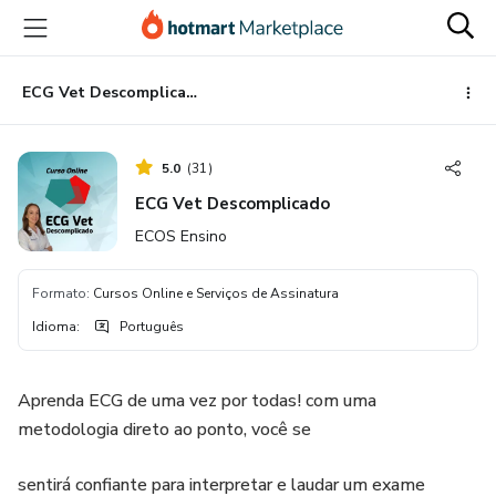
Ir
Ir
Ir
para
para
para
o
o
o
conteúdo
pagamento
rodapé
ECG Vet Descomplicado
principal
5.0
(
31
)
ECG Vet Descomplicado
ECOS Ensino
Formato
:
Cursos Online e Serviços de Assinatura
Idioma
:
Português
Aprenda ECG de uma vez por todas! com uma
metodologia direto ao ponto, você se
sentirá confiante para interpretar e laudar um exame