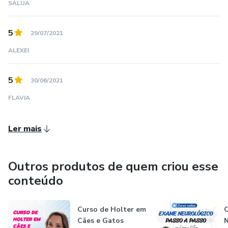
SÁLUA
5
29/07/2021
ALEXEI
5
30/06/2021
FLAVIA
Ler mais
Outros produtos de quem criou esse
conteúdo
Curso de Holter em
C
Cães e Gatos
N