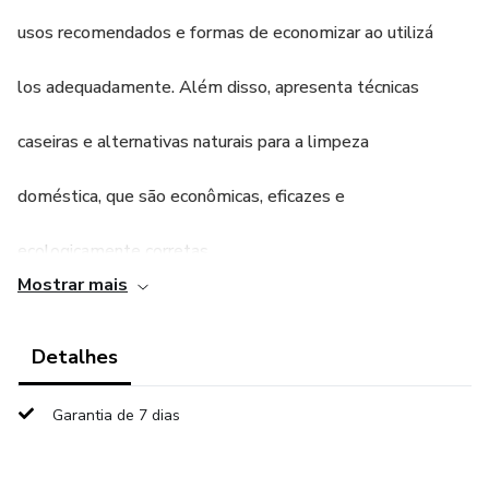
usos recomendados e formas de economizar ao utilizá
los adequadamente. Além disso, apresenta técnicas
caseiras e alternativas naturais para a limpeza
doméstica, que são econômicas, eficazes e
ecologicamente corretas
Mostrar mais
Os leitores aprenderão a fazer seus próprios produtos
Detalhes
de limpeza com ingredientes simples e acessíveis, sem
comprometer a qualidade da higienização do lar. Com
Garantia de 7 dias
orientações práticas e fáceis de seguir, o livro fornece