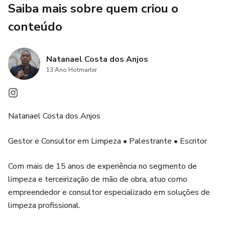
Saiba mais sobre quem criou o
todas as ferramentas necessárias para economizar no
conteúdo
dia a dia sem abrir mão da limpeza e organização em
Natanael Costa dos Anjos
casa.
13 Ano Hotmarter
Este guia é essencial para quem deseja reduzir
Natanael Costa dos Anjos
despesas sem sacrificar a higiene e o bem-estar do
Gestor e Consultor em Limpeza • Palestrante • Escritor
ambiente doméstico. Adquira agora mesmo
Com mais de 15 anos de experiência no segmento de
"Economize muito dinheiro com Produtos de Limpeza
limpeza e terceirização de mão de obra, atuo como
certos para o Lar" e descubra como manter sua casa
empreendedor e consultor especializado em soluções de
limpeza profissional.
impecável sem gastar além do necessário.