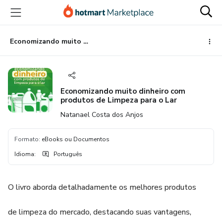
Ir
Ir
Ir
para
para
para
o
o
o
conteúdo
pagamento
rodapé
Economizando muito dinheiro com produtos de Limpeza para o Lar
principal
Economizando muito dinheiro com
produtos de Limpeza para o Lar
Natanael Costa dos Anjos
Formato
:
eBooks ou Documentos
Idioma
:
Português
O livro aborda detalhadamente os melhores produtos
de limpeza do mercado, destacando suas vantagens,