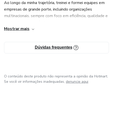
Ao longo da minha trajetória, treinei e formei equipes em
empresas de grande porte, incluindo organizações
multinacionais. sempre com foco em eficiência, qualidade e
resultados sustentáveis.
Mostrar mais
Sou autor de artigos e materiais educativos sobre o uso
correto de produtos e técnicas de limpeza, ajudando
Dúvidas frequentes
pessoas e empresas a reduzirem custos e promoverem
ambientes mais limpos, saudáveis e produtivos.
O conteúdo deste produto não representa a opinião da Hotmart.
Se você vir informações inadequadas,
denuncie aqui