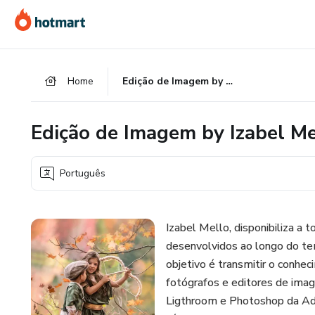
Ir
Ir
Ir
para
para
para
o
o
o
conteúdo
pagamento
rodapé
Home
Edição de Imagem by Izabel Mello Photography
principal
Edição de Imagem by Izabel M
Português
Izabel Mello, disponibiliza a
desenvolvidos ao longo do te
objetivo é transmitir o conhe
fotógrafos e editores de im
Ligthroom e Photoshop da Ad