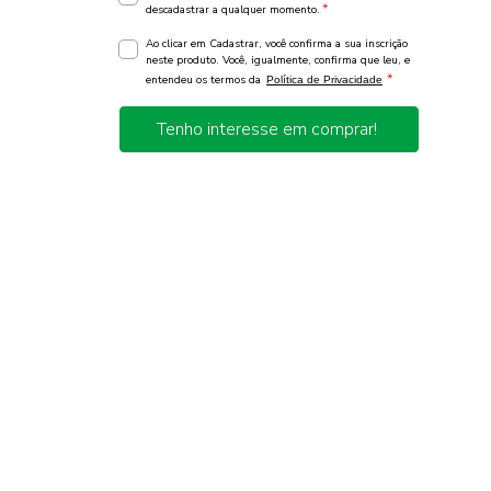
*
descadastrar a qualquer momento.
Ao clicar em Cadastrar, você confirma a sua inscrição
neste produto. Você, igualmente, confirma que leu, e
*
entendeu os termos da
Política de Privacidade
Tenho interesse em comprar!