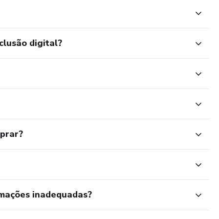
clusão digital?
mprar?
rmações inadequadas?