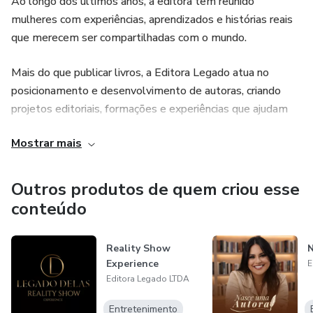
Ao longo dos últimos anos, a editora tem reunido
mulheres com experiências, aprendizados e histórias reais
que merecem ser compartilhadas com o mundo.
Mais do que publicar livros, a Editora Legado atua no
posicionamento e desenvolvimento de autoras, criando
projetos editoriais, formações e experiências que ajudam
mulheres a estruturarem suas mensagens e levarem sua
Mostrar mais
voz mais longe.
Hoje a Editora Legado se tornou um movimento que
Outros produtos de quem criou esse
conecta mulheres que desejam:
conteúdo
• transformar sua história em um livro
Reality Show
N
Experience
E
• compartilhar suas experiências com o mundo
Editora Legado LTDA
• desenvolver autoridade através da escrita
Entretenimento