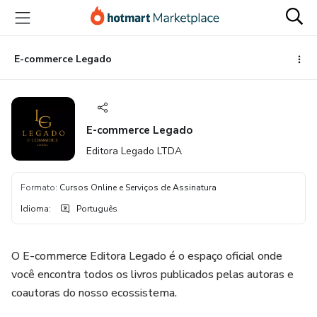
Ir
Ir
Ir
para
para
para
o
o
o
conteúdo
pagamento
rodapé
E-commerce Legado
principal
E-commerce Legado
Editora Legado LTDA
Formato
:
Cursos Online e Serviços de Assinatura
Idioma
:
Português
O E-commerce Editora Legado é o espaço oficial onde
você encontra todos os livros publicados pelas autoras e
coautoras do nosso ecossistema.