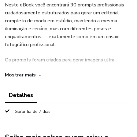
Neste eBook você encontrará 30 prompts profissionais
cuidadosamente estruturados para gerar um editorial
completo de moda em estúdio, mantendo a mesma
iluminação e cenário, mas com diferentes poses e
enquadramentos — exatamente como em um ensaio
fotográfico profissional.
Os prompts foram criados para gerar imagens ultra
realistas, com aparência de fotografia de alta produção.
Mostrar mais
O que você vai encontrar neste material
Detalhes
✔ 30 prompts profissionais prontos para uso
Garantia de 7 dias
✔ Estrutura detalhada para gerar fotografias realistas com
IA