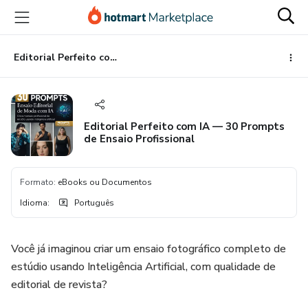
Ir
Ir
Ir
para
para
para
o
o
o
conteúdo
pagamento
rodapé
Editorial Perfeito com IA — 30 Prompts de Ensaio Profissional
principal
Editorial Perfeito com IA — 30 Prompts
de Ensaio Profissional
Formato
:
eBooks ou Documentos
Idioma
:
Português
Você já imaginou criar um ensaio fotográfico completo de
estúdio usando Inteligência Artificial, com qualidade de
editorial de revista?