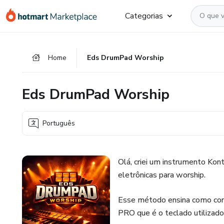
Ir
Ir
Ir
Categorias
para
para
para
o
o
o
conteúdo
pagamento
rodapé
Home
Eds DrumPad Worship
principal
Eds DrumPad Worship
Português
Olá, criei um instrumento Kon
eletrônicas para worship.
Esse método ensina como con
PRO que é o teclado utilizad