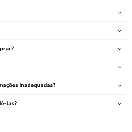
mprar?
rmações inadequadas?
ê-las?