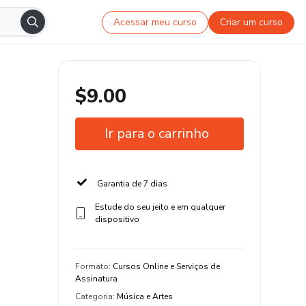
Acessar meu curso
Criar um curso
$9.00
Ir para o carrinho
Garantia de 7 dias
Estude do seu jeito e em qualquer
dispositivo
Formato
:
Cursos Online e Serviços de
Assinatura
Categoria
:
Música e Artes