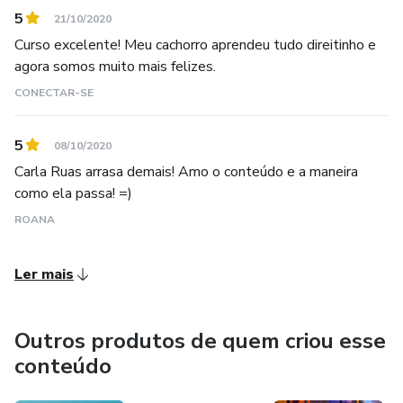
5
21/10/2020
Todos são empoderados a participar desse lindo processo
Curso excelente! Meu cachorro aprendeu tudo direitinho e
de aprendizagem livre de stress!
agora somos muito mais felizes.
CONECTAR-SE
5
08/10/2020
Carla Ruas arrasa demais! Amo o conteúdo e a maneira
como ela passa! =)
ROANA
Ler mais
Outros produtos de quem criou esse
conteúdo