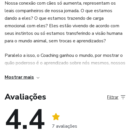
Nossa conexão com cães só aumenta, representam os
leais companheiros de nossa jornada. O que estamos
dando a eles? O que estamos trazendo de carga
emocional com eles? Eles estão vivendo de acordo com
seus instintos ou só estamos transferindo a visão humana
para o mundo animal, sem trocas e aprendizados?
Paralelo a isso, o Coaching ganhou o mundo, por mostrar o
quão poderoso é o aprendizado sobre nós mesmos, nossos
comportamentos e hábitos e como eles regem nossos
Mostrar mais
dias, nossas vidas.
E é com a convicção que estes dois mundos se conectam
Avaliações
Filtrar
que PetCoaching ganhou sentido: para mudar nossos pets,
4.4
precisamos mudar, antes de tudo, a forma como
enxergamos os cães e o verdadeiro processo de mudança
comportamental, que exige clareza e
7 avaliações