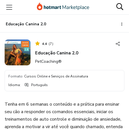
Ir
Ir
Ir
para
para
para
o
o
o
conteúdo
pagamento
rodapé
Educação Canina 2.0
principal
4.4
(
7
)
Educação Canina 2.0
PetCoaching®
Formato
:
Cursos Online e Serviços de Assinatura
Idioma
:
Português
Tenha em 6 semanas o conteúdo e a prática para ensinar
seu cão a responder os comandos essenciais, iniciar os
treinamentos de auto controle e diminuição de ansiedade,
aprenda a motivar a vir até você quando chamado, entenda