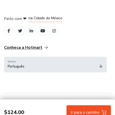
em Bogotá
em Amsterdam
em Madrid
na Cidade do México
Feito com
❤
em Belo Horizonte
Conheça a Hotmart
Idioma
Português
Central de ajuda
Termos
Privacidade
Cookies
$124.00
Ir para o carrinho