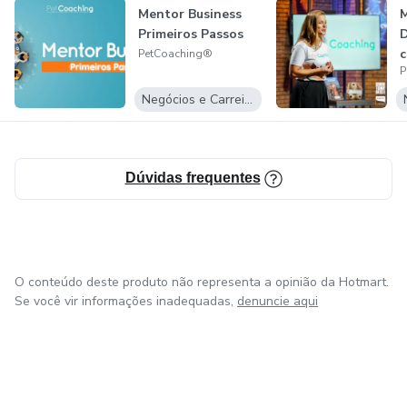
Mentor Business
M
Primeiros Passos
D
c
PetCoaching®
P
Negócios e Carreira
Dúvidas frequentes
O conteúdo deste produto não representa a opinião da Hotmart.
Se você vir informações inadequadas,
denuncie aqui