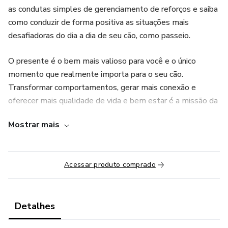
as condutas simples de gerenciamento de reforços e saiba
como conduzir de forma positiva as situações mais
desafiadoras do dia a dia de seu cão, como passeio.
O presente é o bem mais valioso para você e o único
momento que realmente importa para o seu cão.
Transformar comportamentos, gerar mais conexão e
oferecer mais qualidade de vida e bem estar é a missão da
PetCoaching. HOJE, será sempre o melhor momento para
Mostrar mais
começar uma relação que irá ser lembrada por toda a sua
vida...E a dele também.
Acessar produto comprado
Detalhes