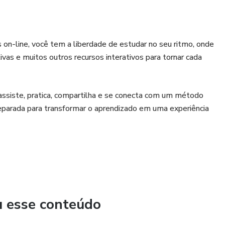
s on-line, você tem a liberdade de estudar no seu ritmo, onde
vas e muitos outros recursos interativos para tornar cada
 assiste, pratica, compartilha e se conecta com um método
eparada para transformar o aprendizado em uma experiência
riência: sempre há algo novo para descobrir. Venha
ra evoluir todos os dias.. 🧔💈
u esse conteúdo