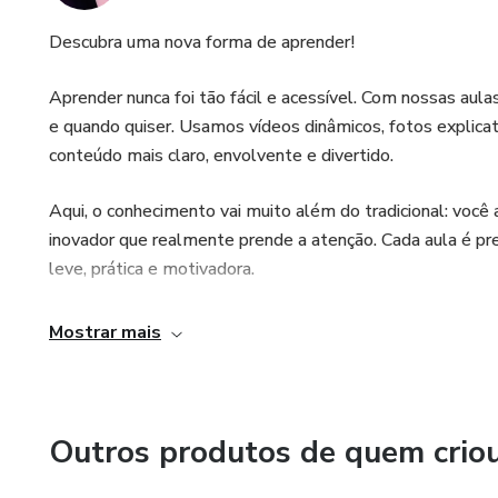
Descubra uma nova forma de aprender!
Aprender nunca foi tão fácil e acessível. Com nossas aula
e quando quiser. Usamos vídeos dinâmicos, fotos explicati
conteúdo mais claro, envolvente e divertido.
Aqui, o conhecimento vai muito além do tradicional: você
inovador que realmente prende a atenção. Cada aula é pr
leve, prática e motivadora.
Não importa se você está começando agora ou já tem expe
Mostrar mais
aprender com a gente e aproveite o poder da tecnologia pa
Outros produtos de quem crio