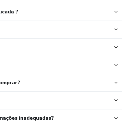
icada ?
comprar?
rmações inadequadas?