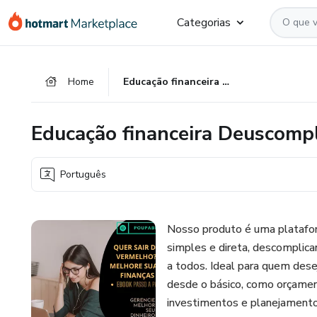
Ir
Ir
Ir
Categorias
para
para
para
o
o
o
conteúdo
pagamento
rodapé
Home
Educação financeira Deuscomplicada
principal
Educação financeira Deuscomp
Português
Nosso produto é uma platafor
simples e direta, descomplic
a todos. Ideal para quem dese
desde o básico, como orçamen
investimentos e planejamento 