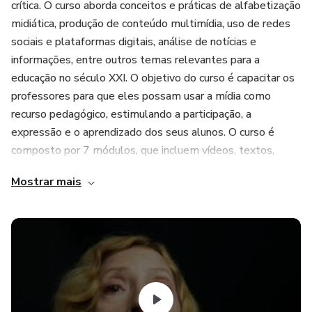
crítica. O curso aborda conceitos e práticas de alfabetização
midiática, produção de conteúdo multimídia, uso de redes
sociais e plataformas digitais, análise de notícias e
informações, entre outros temas relevantes para a
educação no século XXI. O objetivo do curso é capacitar os
professores para que eles possam usar a mídia como
recurso pedagógico, estimulando a participação, a
expressão e o aprendizado dos seus alunos. O curso é
composto por 7 módulos, que incluem vídeos, textos,
exercícios, debates e projetos práticos. Ao final do curso,
Mostrar mais
os participantes receberão um certificado de conclusão.
O Curso Educação Midiática para Professores objetiva
capacitar os docentes no uso da mídia como ferramenta
pedagógica e fator estimulador das habilidades midiáticas
de colaboração, compreensão, criação e pensamento crítico.
A educação midiática é a capacidade de lidar com as