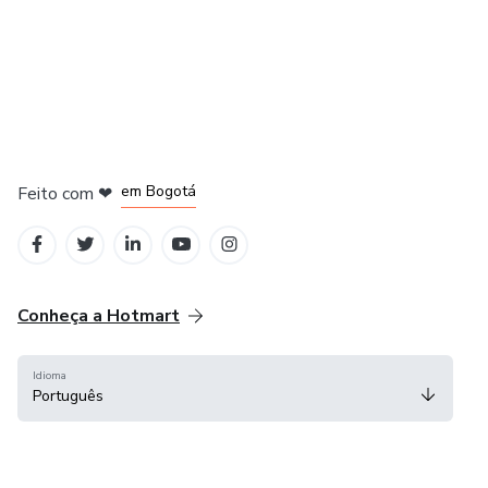
em Amsterdam
em Madrid
em Bogotá
Feito com
❤
em Belo Horizonte
na Cidade do México
Conheça a Hotmart
Idioma
Português