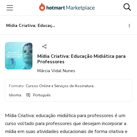
Ir
Ir
Ir
para
para
para
o
o
o
conteúdo
pagamento
rodapé
Mídia Criativa: Educação Midiática para Professores
principal
Mídia Criativa: Educação Midiática para
Professores
Márcia Vidal Nunes
Formato
:
Cursos Online e Serviços de Assinatura
Idioma
:
Português
Mídia Criativa: educação midiática para professores é um
curso voltado para professores que desejam incorporar a
mídia em suas atividades educacionais de forma criativa e