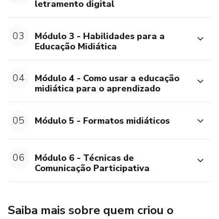
letramento digital
horas ao meio-dia. Os inscritos receberão os links de
acesso por email após realizar a inscrição.
03
Módulo 3 - Habilidades para a
Educação Midiática
04
Módulo 4 - Como usar a educação
midiática para o aprendizado
05
Módulo 5 - Formatos midiáticos
06
Módulo 6 - Técnicas de
Comunicação Participativa
Saiba mais sobre quem criou o