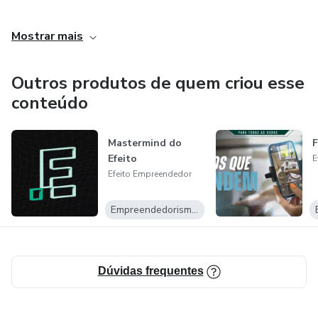
Esse canal é destinado a você, empreendedor que vê
Mostrar mais
oportunidade de crescimento nesse imenso mercado de E-
Commerce!
Outros produtos de quem criou esse
http://www.alexmoro.com.br
conteúdo
Mastermind do
F
Efeito
E
Efeito Empreendedor
Empreendedorismo Digital
Dúvidas frequentes