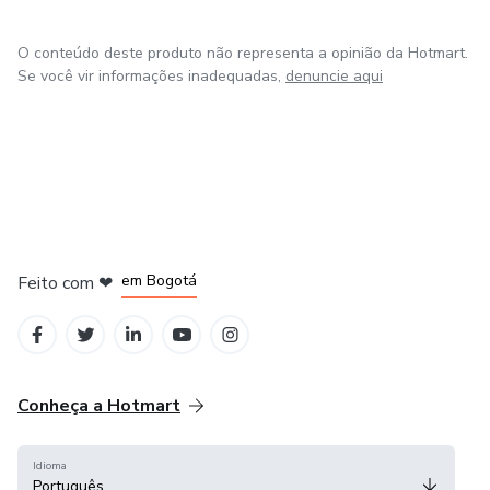
O conteúdo deste produto não representa a opinião da Hotmart.
Se você vir informações inadequadas,
denuncie aqui
em Amsterdam
em Madrid
em Bogotá
Feito com
❤
em Belo Horizonte
na Cidade do México
Conheça a Hotmart
Idioma
Português