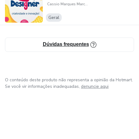
Cassio Marques Marchesini
Geral
Dúvidas frequentes
O conteúdo deste produto não representa a opinião da Hotmart.
Se você vir informações inadequadas,
denuncie aqui
em Amsterdam
em Madrid