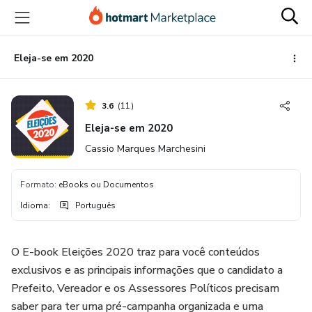
Ir
Ir
Ir
para
para
para
o
o
o
conteúdo
pagamento
rodapé
Eleja-se em 2020
principal
3.6
(
11
)
Eleja-se em 2020
Cassio Marques Marchesini
Formato
:
eBooks ou Documentos
Idioma
:
Português
O E-book Eleições 2020 traz para você conteúdos
exclusivos e as principais informações que o candidato a
Prefeito, Vereador e os Assessores Políticos precisam
saber para ter uma pré-campanha organizada e uma