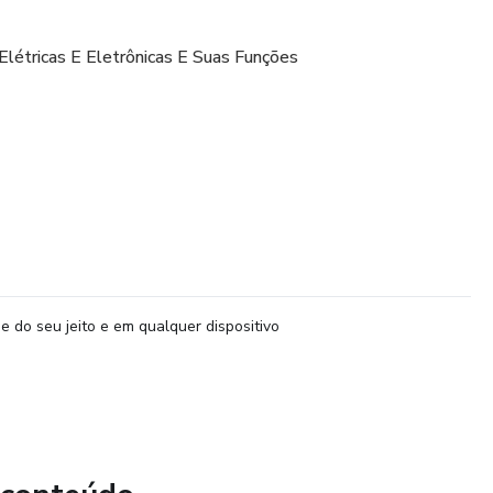
étricas E Eletrônicas E Suas Funções
o De Atenção Para Que Você Possa Entender E Não Ir Com
Eletricista.
e do seu jeito e em qualquer dispositivo