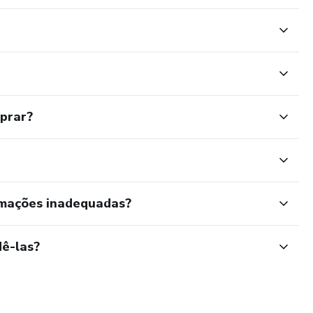
mprar?
rmações inadequadas?
ê-las?