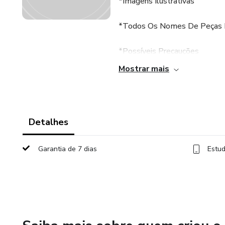
*Imagens Ilustrativas
*Todos Os Nomes De Peças El
*Possíveis Precauções
Mostrar mais
Tudo Preparado Com O Máxim
Tanta Inocência Até O Técnico 
Uma Leitu
Detalhes
*
Garantia de 7 dias
Estud