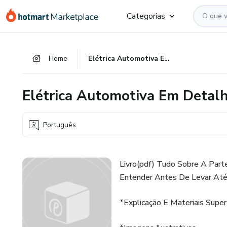
Ir
Ir
Ir
Categorias
para
para
para
o
o
o
conteúdo
pagamento
rodapé
Home
Elétrica Automotiva Em Detalhes
principal
Elétrica Automotiva Em Detal
Português
Livro(pdf) Tudo Sobre A Parte
Entender Antes De Levar Até 
*Explicação E Materiais Super 