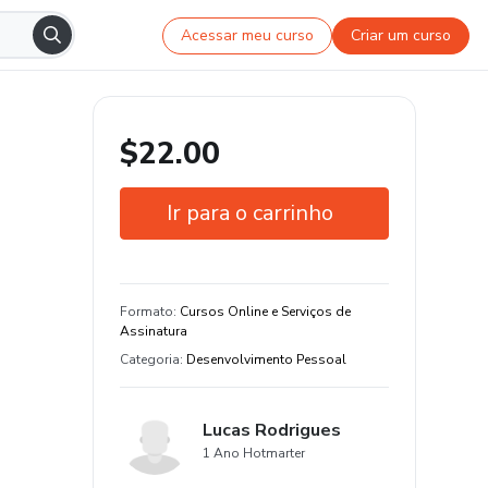
Acessar meu curso
Criar um curso
$22.00
Ir para o carrinho
Garantia de 7 dias
Estude do seu jeito e em qualquer
Formato
:
Cursos Online e Serviços de
dispositivo
Assinatura
Categoria
:
Desenvolvimento Pessoal
Lucas Rodrigues
1 Ano Hotmarter