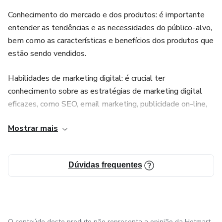
Conhecimento do mercado e dos produtos: é importante
entender as tendências e as necessidades do público-alvo,
bem como as características e benefícios dos produtos que
estão sendo vendidos.
Habilidades de marketing digital: é crucial ter
conhecimento sobre as estratégias de marketing digital
eficazes, como SEO, email marketing, publicidade on-line,
entre outras, para promover e vender produtos de maneira
Mostrar mais
eficiente.
Habilidades de vendas: é fundamental ter habilidades de
Dúvidas frequentes
comunicação e persuasão para vender produtos de maneira
eficaz e atrair clientes.
Conhecimento sobre plataformas de comércio eletrônico: é
importante entender as principais plataformas de comércio
O conteúdo deste produto não representa a opinião da Hotmart.