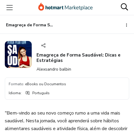
Ir
Ir
Ir
para
para
para
o
o
o
conteúdo
pagamento
rodapé
Emagreça de Forma Saudável: Dicas e Estratégias
principal
Emagreça de Forma Saudável: Dicas e
Estratégias
Alexsandro balbin
Formato
:
eBooks ou Documentos
Idioma
:
Português
"Bem-vindo ao seu novo começo rumo a uma vida mais
saudável. Nesta jornada, você aprenderá sobre hábitos
alimentares saudáveis e atividade física, além de descobrir