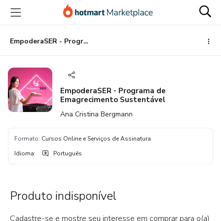
Ir
Ir
Ir
para
para
para
o
o
o
conteúdo
pagamento
rodapé
EmpoderaSER - Programa de Emagrecimento Sustentável
principal
EmpoderaSER - Programa de
Emagrecimento Sustentável
Ana Cristina Bergmann
Formato
:
Cursos Online e Serviços de Assinatura
Idioma
:
Português
Produto indisponível
Cadastre-se e mostre seu interesse em comprar para o(a)