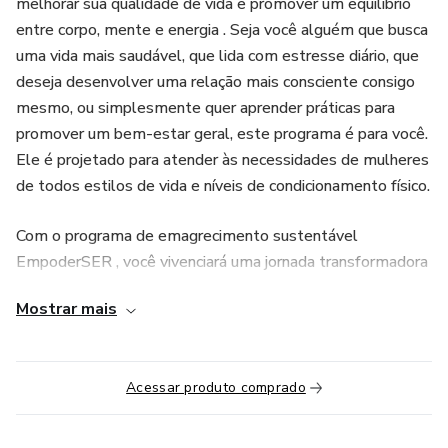
melhorar sua qualidade de vida e promover um equilíbrio
entre corpo, mente e energia . Seja você alguém que busca
uma vida mais saudável, que lida com estresse diário, que
deseja desenvolver uma relação mais consciente consigo
mesmo, ou simplesmente quer aprender práticas para
promover um bem-estar geral, este programa é para você.
Ele é projetado para atender às necessidades de mulheres
de todos estilos de vida e níveis de condicionamento físico.
Com o programa de emagrecimento sustentável
EmpoderSER , você vivenciará uma jornada transformadora
em direção a uma vida mais saudável e equilibrada. Este
Mostrar mais
programa inovador foi projetado para capacitar você a fazer
escolhas conscientes que promovam não apenas a saúde
física, mas também o bem-estar mental, emocional e
Acessar produto comprado
energético.
Ao longo do programa, você terá informações de