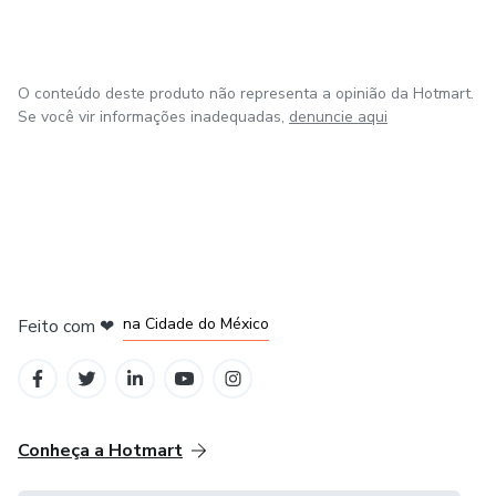
laboratoriais e receba mentorias ao vivo .
Abrace a mudança e transforme sua vida para alcançar o
bem estar e a saúde que sempre desejou.
O conteúdo deste produto não representa a opinião da Hotmart.
Se você vir informações inadequadas,
denuncie aqui
em Bogotá
em Amsterdam
em Madrid
na Cidade do México
Feito com
❤
em Belo Horizonte
Conheça a Hotmart