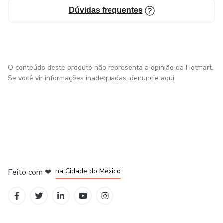
Dúvidas frequentes
O conteúdo deste produto não representa a opinião da Hotmart.
Se você vir informações inadequadas,
denuncie aqui
em Bogotá
em Amsterdam
em Madrid
na Cidade do México
Feito com
❤
em Belo Horizonte