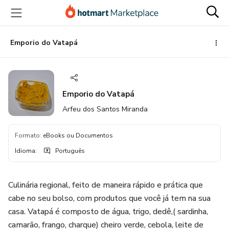
Ir
Ir
Ir
para
para
para
o
o
o
conteúdo
pagamento
rodapé
Emporio do Vatapá
principal
Emporio do Vatapá
Arfeu dos Santos Miranda
Formato
:
eBooks ou Documentos
Idioma
:
Português
Culinária regional, feito de maneira rápido e prática que
cabe no seu bolso, com produtos que você já tem na sua
casa. Vatapá é composto de água, trigo, dedê,( sardinha,
camarão, frango, charque) cheiro verde, cebola, leite de