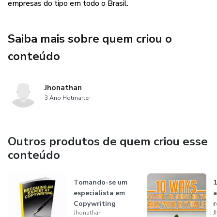
empresas do tipo em todo o Brasil.
Saiba mais sobre quem criou o
conteúdo
Jhonathan
3 Ano Hotmarter
Outros produtos de quem criou esse
conteúdo
Tomando-se um
1
especialista em
a
Copywriting
r
Jhonathan
J
s