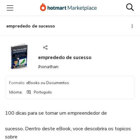
Ir
Ir
Ir
para
para
para
o
o
o
conteúdo
pagamento
rodapé
emprededo de sucesso
principal
emprededo de sucesso
Jhonathan
Formato
:
eBooks ou Documentos
Idioma
:
Português
100 dicas para se tornar um empreendedor de
sucesso. Dentro deste eBook, voce descobrira os topicos
sobre