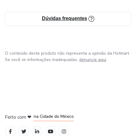
Dúvidas frequentes
O conteúdo deste produto não representa a opinião da Hotmart.
Se você vir informações inadequadas,
denuncie aqui
em Bogotá
em Amsterdam
em Madrid
na Cidade do México
Feito com
❤
em Belo Horizonte