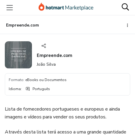
Ir
Ir
Ir
para
para
para
o
o
o
conteúdo
pagamento
rodapé
Empreende.com
principal
Empreende.com
João Silva
Formato
:
eBooks ou Documentos
Idioma
:
Português
Lista de fornecedores portugueses e europeus e ainda
imagens e vídeos para vender os seus produtos.
Através desta lista terá acesso a uma grande quantidade