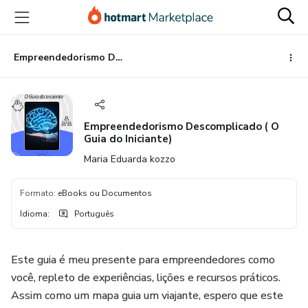
Ir
Ir
Ir
para
para
para
o
o
o
conteúdo
pagamento
rodapé
Empreendedorismo Descomplicado ( O Guia do Iniciante)
principal
Empreendedorismo Descomplicado ( O
Guia do Iniciante)
Maria Eduarda kozzo
Formato
:
eBooks ou Documentos
Idioma
:
Português
Este guia é meu presente para empreendedores como
você, repleto de experiências, lições e recursos práticos.
Assim como um mapa guia um viajante, espero que este