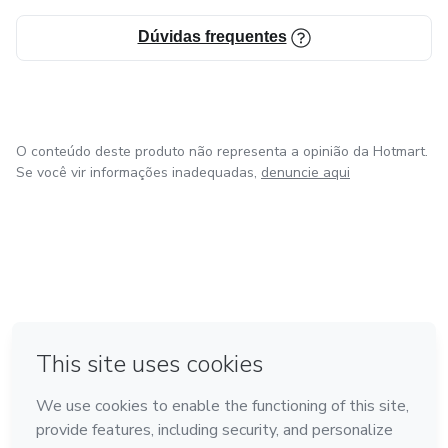
Dúvidas frequentes
O conteúdo deste produto não representa a opinião da Hotmart.
Se você vir informações inadequadas,
denuncie aqui
em Bogotá
em Amsterdam
em Madrid
na Cidade do México
Feito com
❤
em Belo Horizonte