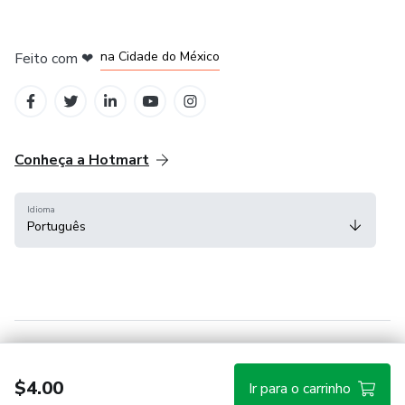
em Bogotá
em Amsterdam
em Madrid
na Cidade do México
Feito com
❤
em Belo Horizonte
Conheça a Hotmart
Idioma
Português
Central de ajuda
Termos
Privacidade
Cookies
$4.00
Ir para o carrinho