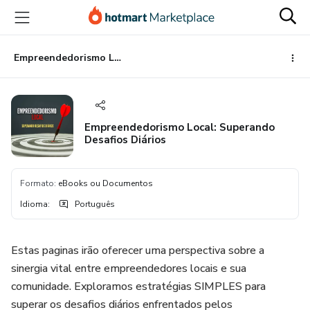
Ir
Ir
Ir
para
para
para
o
o
o
conteúdo
pagamento
rodapé
Empreendedorismo Local: Superando Desafios Diários
principal
Empreendedorismo Local: Superando
Desafios Diários
Formato
:
eBooks ou Documentos
Idioma
:
Português
Estas paginas irão oferecer uma perspectiva sobre a
sinergia vital entre empreendedores locais e sua
comunidade. Exploramos estratégias SIMPLES para
superar os desafios diários enfrentados pelos