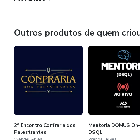
Com uma vasta experiência em cursos e treinamentos nac
aperfeiçoamento humano, Wendel está em constante apr
profissional, mantendo parcerias com universidades ao r
Outros produtos de quem crio
2º Encontro Confraria dos
Mentoria DOMUS On-
Palestrantes
DSQL
Wendel Alves
Wendel Alves