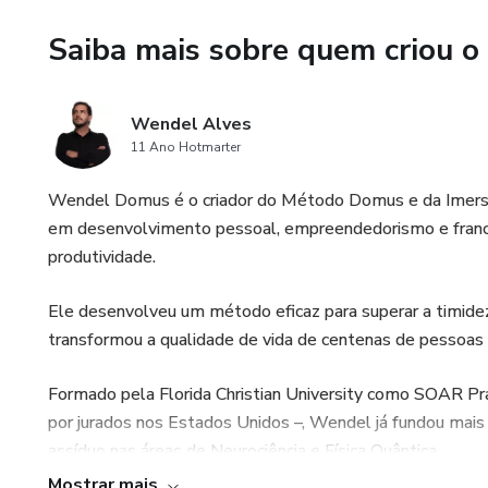
✔️ Ambientes que geram opor
Saiba mais sobre quem criou o
✔️ Participação apenas por me
Wendel Alves
📌 Vagas extremamente limit
11 Ano Hotmarter
Se este convite chegou até vo
Wendel Domus é o criador do Método Domus e da Imersão
permanecem.
em desenvolvimento pessoal, empreendedorismo e franch
produtividade.
Confirme sua presença com o a
Ele desenvolveu um método eficaz para superar a timidez
Confraria dos Palestrantes
transformou a qualidade de vida de centenas de pessoas d
Unidos pelo palco, guiados pe
Formado pela Florida Christian University como SOAR Pra
por jurados nos Estados Unidos –, Wendel já fundou ma
assíduo nas áreas de Neurociência e Física Quântica.
Mostrar mais