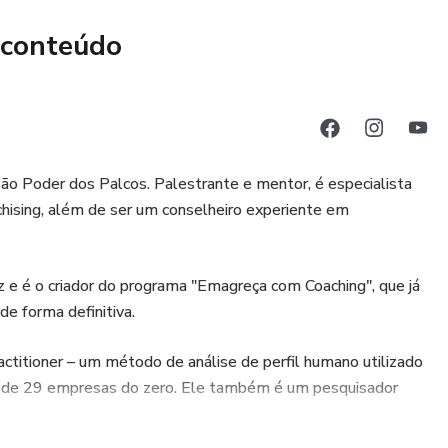
tunidades
 conteúdo
recimento e indicação
adas.
cê, leve-o a sério. Poucos acessam. Menos ainda
 Poder dos Palcos. Palestrante e mentor, é especialista
ising, além de ser um conselheiro experiente em
nfitrião que lhe convidou.
 e é o criador do programa "Emagreça com Coaching", que já
e forma definitiva.
lo propósito.
ctitioner – um método de análise de perfil humano utilizado
is de 29 empresas do zero. Ele também é um pesquisador