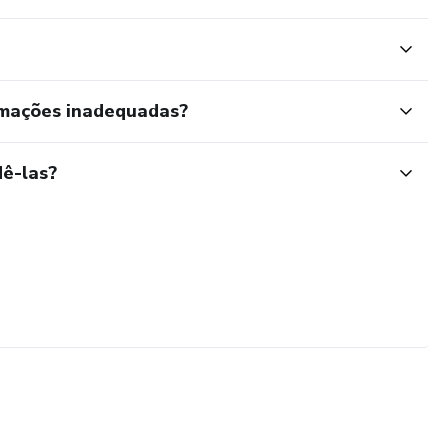
rmações inadequadas?
ê-las?