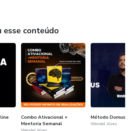
ionais e internacionais em desenvolvimento e
endizado sobre metodologias de sucesso pessoal e
edor do mundo.
u esse conteúdo
line
Combo Ativacional +
Método Domus 1
Mentoria Semanal
Wendel Alves
Wendel Alves