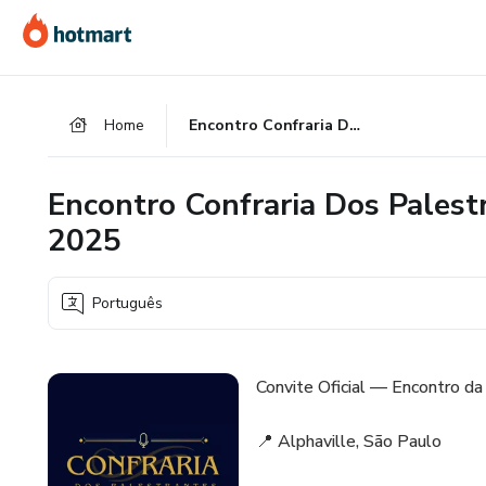
Ir
Ir
Ir
para
para
para
o
o
o
conteúdo
pagamento
rodapé
Home
Encontro Confraria Dos Palestrantes em Alphaville Julho de 2025
principal
Encontro Confraria Dos Palest
2025
Português
Convite Oficial — Encontro da
📍 Alphaville, São Paulo