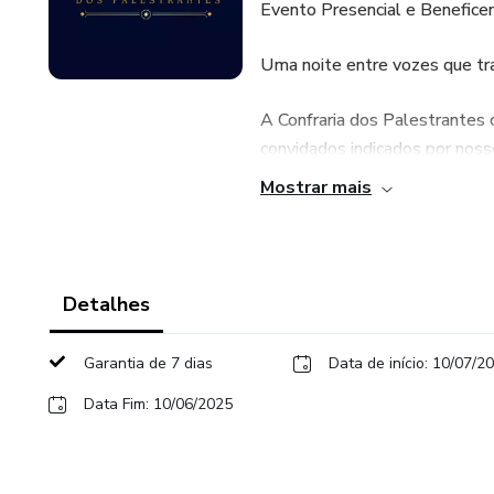
Evento Presencial e Benefice
Uma noite entre vozes que t
A Confraria dos Palestrantes 
convidados indicados por nosso
Mostrar mais
Mais do que um encontro, est
posicionamento estratégico 
Brasil.
Detalhes
💠 100% social e beneficente
Garantia de 7 dias
Data de início: 10/07/2
Sua presença apoia ações de i
por meio da voz de quem tem 
Data Fim: 10/06/2025
✔️ Networking qualificado