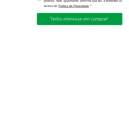
produto. Você, igualmente, confirma que leu, e entendeu os
*
termos da
Política de Privacidade
Tenho interesse em comprar!