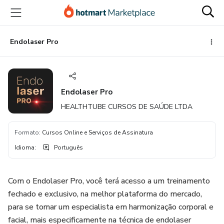
Ir
Ir
Ir
para
para
para
o
o
o
conteúdo
pagamento
rodapé
Endolaser Pro
principal
Endolaser Pro
HEALTHTUBE CURSOS DE SAÚDE LTDA
Formato
:
Cursos Online e Serviços de Assinatura
Idioma
:
Português
Com o Endolaser Pro, você terá acesso a um treinamento
fechado e exclusivo, na melhor plataforma do mercado,
para se tornar um especialista em harmonização corporal e
facial, mais especificamente na técnica de endolaser