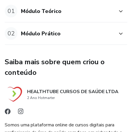
trabalho será mais valorizado. Você não precisará mais se
preocupar em realizar inúmeros procedimentos baratinhos
01
Módulo Teórico
para garantir suas pacientes. Aprenda uma técnica que
realmente gera bons resultados e seja reconhecido por
isso.
02
Módulo Prático
No Google, você encontrará nosso produto buscando por
palavras-chave como "curso de endolaser", "harmonização
Saiba mais sobre quem criou o
corporal" e "aumentar faturamento de clínica de estética".
Invista em você e em sua carreira, torne-se um especialista
conteúdo
com o Endolaser Pro.
HEALTHTUBE CURSOS DE SAÚDE LTDA
2 Ano Hotmarter
Somos uma plataforma online de cursos digitais para