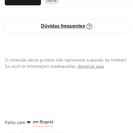
Geral
Dúvidas frequentes
O conteúdo deste produto não representa a opinião da Hotmart.
Se você vir informações inadequadas,
denuncie aqui
em Amsterdam
em Madrid
em Bogotá
Feito com
❤
em Belo Horizonte
na Cidade do México