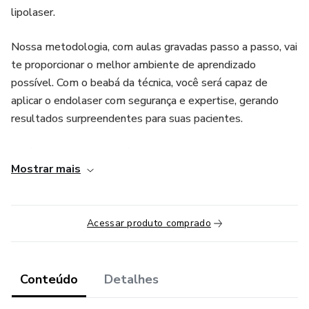
lipolaser.
Nossa metodologia, com aulas gravadas passo a passo, vai
te proporcionar o melhor ambiente de aprendizado
possível. Com o beabá da técnica, você será capaz de
aplicar o endolaser com segurança e expertise, gerando
resultados surpreendentes para suas pacientes.
A técnica de endolaser é a mais procurada no mercado de
Mostrar mais
harmonização corporal, e dominá-la vai te diferenciar dos
demais profissionais. Os grandes resultados que você será
capaz de proporcionar na vida das suas pacientes vão gerar
Acessar produto comprado
uma transformação enorme, atraindo cada vez mais
pessoas para o seu trabalho.
Com o destaque que você vai conquistar na sua região, sua
Conteúdo
Detalhes
agenda ficará cada vez mais lotada e o valor da sua hora de