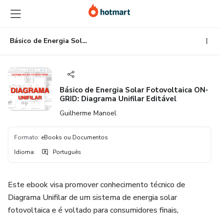
Ir
Ir
Ir
para
para
para
o
o
o
conteúdo
pagamento
rodapé
Básico de Energia Solar Fotovoltaica ON-GRID: Diagrama Unifilar Editável
principal
Básico de Energia Solar Fotovoltaica ON-
GRID: Diagrama Unifilar Editável
Guilherme Manoel
Formato
:
eBooks ou Documentos
Idioma
:
Português
Este ebook visa promover conhecimento técnico de
Diagrama Unifilar de um sistema de energia solar
fotovoltaica e é voltado para consumidores finais,