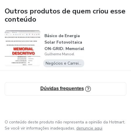
Bom aprendizado e vamos trilhar junto esse caminho a um
Outros produtos de quem criou esse
futuro mais brilhante!
conteúdo
Básico de Energia
Solar Fotovoltaica
ON-GRID: Memorial
Guilherme Manoel
Descr...
Negócios e Carreira
Dúvidas frequentes
O conteúdo deste produto não representa a opinião da Hotmart.
Se você vir informações inadequadas,
denuncie aqui