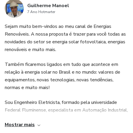
Guilherme Manoel
7 Ano Hotmarter
Sejam muito bem-vindos ao meu canal de Energias
Renováveis. A nossa proposta é trazer para você todas as
novidades do setor se energia solar fotovoltaica, energias
renováveis e muito mais.
Também ficaremos ligados em tudo que acontece em
relação à energia solar no Brasil e no mundo: valores de
equipamentos, novas tecnologias, novas tendências,
normas e muito mais!
Sou Engenheiro Eletricista, formado pela universidade
Federal Fluminense, especialista em Automação Industrial,
especialista em energia solar fotovoltaico, funcionário
Mostrar mais
publico concursado e atuo no setor a mais de 10 anos.