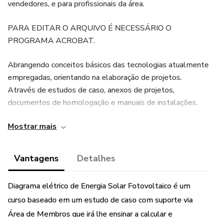
vendedores, e para profissionais da área.
PARA EDITAR O ARQUIVO É NECESSÁRIO O
PROGRAMA ACROBAT.
Abrangendo conceitos básicos das tecnologias atualmente
empregadas, orientando na elaboração de projetos.
Através de estudos de caso, anexos de projetos,
documentos de homologação e manuais de instalações.
Mostrar mais
Em cada etapa foi mostrado o principal ponto, com a
intenção de facilitar o entendimento do conteúdo exposto,
porém de forma simples e objetiva. Foi escolhido um
Vantagens
Detalhes
fornecedor para os equipamentos, visando exemplificar o
tema proposto.
Diagrama elétrico de Energia Solar Fotovoltaico é um
curso baseado em um estudo de caso com suporte via
Área de Membros que irá lhe ensinar a calcular e