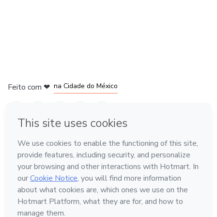
em Bogotá
em Amsterdam
em Madrid
na Cidade do México
Feito com
❤
em Belo Horizonte
Conheça a Hotmart
Idioma
Português