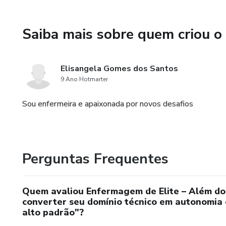
proteção do seu COREN.
🎁 Bônus Exclusivos inclusos:
Saiba mais sobre quem criou o
Modelo de Contrato de Presta
Elisangela Gomes dos Santos
Calculadora de Honorários: Nu
9 Ano Hotmarter
procedimento ou visita.
Sou enfermeira e apaixonada por novos desafios
Checklist de Visita de Avaliaç
conversa.
Perguntas Frequentes
Quem avaliou Enfermagem de Elite – Além do
converter seu domínio técnico em autonomia 
alto padrão"?