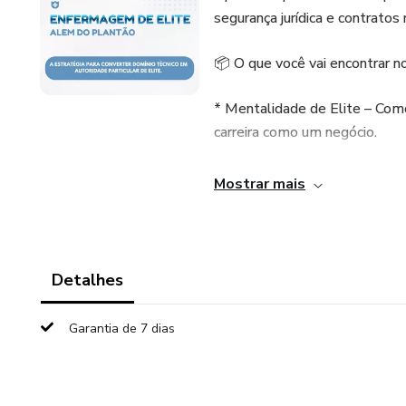
segurança jurídica e contratos
📦 O que você vai encontrar n
* Mentalidade de Elite – Como
carreira como um negócio.
* Branding e Posicionamento 
Mostrar mais
alto valor.
* O Oceano Azul da Alta Comp
concorrência é irrelevante.
Detalhes
* Networking e Captação – O 
Garantia de 7 dias
círculo da elite.
* Gestão Jurídica e Financeira