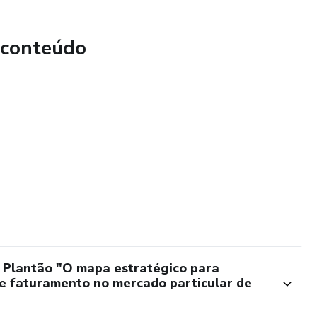
 conteúdo
ção de Serviços: Blindagem jurídica para seus atendimentos.
nca mais tenha dúvida de quanto cobrar por um
ão: O passo a passo para encantar o cliente na primeira
 Plantão "O mapa estratégico para
e faturamento no mercado particular de