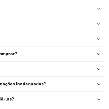
comprar?
rmações inadequadas?
ê-las?