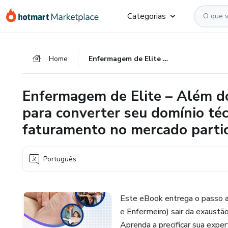
Ir
Ir
Ir
Categorias
para
para
para
o
o
o
conteúdo
pagamento
rodapé
Home
Enfermagem de Elite – Além do Plantão "O mapa estratégico para converter seu domínio técnico em autonomia e faturamento no mercado particular de alto padrão"
principal
Enfermagem de Elite – Além d
para converter seu domínio té
faturamento no mercado partic
Português
Este eBook entrega o passo a 
e Enfermeiro) sair da exaustã
Aprenda a precificar sua expert