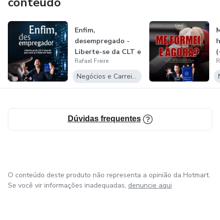
conteúdo
Enfim,
M
desempregado -
h
Liberte-se da CLT e
(
Rafael Freire
R
viva do que você j...
s
Negócios e Carreira
Dúvidas frequentes
O conteúdo deste produto não representa a opinião da Hotmart.
Se você vir informações inadequadas,
denuncie aqui