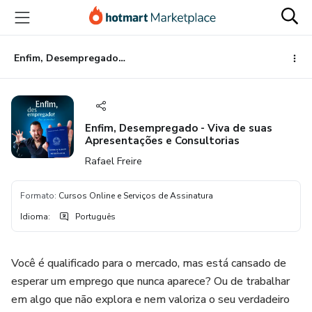
Ir
Ir
Ir
para
para
para
o
o
o
conteúdo
pagamento
rodapé
Enfim, Desempregado - Viva de suas Apresentações e Consultorias
principal
Enfim, Desempregado - Viva de suas
Apresentações e Consultorias
Rafael Freire
Formato
:
Cursos Online e Serviços de Assinatura
Idioma
:
Português
Você é qualificado para o mercado, mas está cansado de
esperar um emprego que nunca aparece? Ou de trabalhar
em algo que não explora e nem valoriza o seu verdadeiro