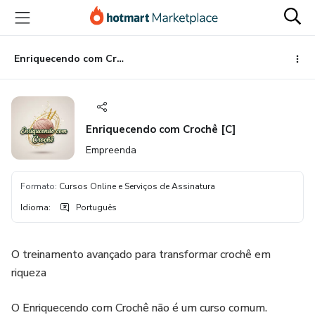
Ir
Ir
Ir
para
para
para
o
o
o
conteúdo
pagamento
rodapé
Enriquecendo com Crochê [C]
principal
Enriquecendo com Crochê [C]
Empreenda
Formato
:
Cursos Online e Serviços de Assinatura
Idioma
:
Português
O treinamento avançado para transformar crochê em
riqueza
O Enriquecendo com Crochê não é um curso comum.