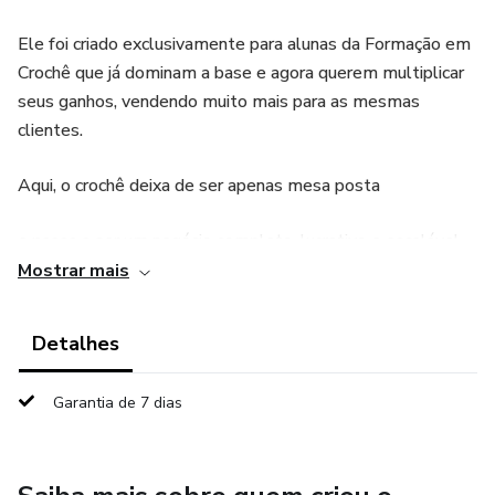
Ele foi criado exclusivamente para alunas da Formação em
Crochê que já dominam a base e agora querem multiplicar
seus ganhos, vendendo muito mais para as mesmas
clientes.
Aqui, o crochê deixa de ser apenas mesa posta
e passa a ser um negócio completo, lucrativo e escalável.
Mostrar mais
✨ O que é o Enriquecendo com Crochê?
Detalhes
É um treinamento avançado que te ensina a produzir e
vender todos os tipos de peças de crochê que realmente
Garantia de 7 dias
dão dinheiro, usando o mesmo método de vendas que você
já conhece.
Você aprende a criar peças de maior valor, ampliar seu