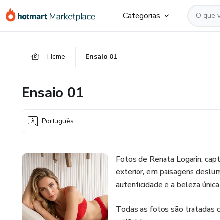
Ir
Ir
Ir
Categorias
para
para
para
o
o
o
conteúdo
pagamento
rodapé
Home
Ensaio 01
principal
Ensaio 01
Português
Fotos de Renata Logarin, capt
exterior, em paisagens deslu
autenticidade e a beleza únic
Todas as fotos são tratadas 