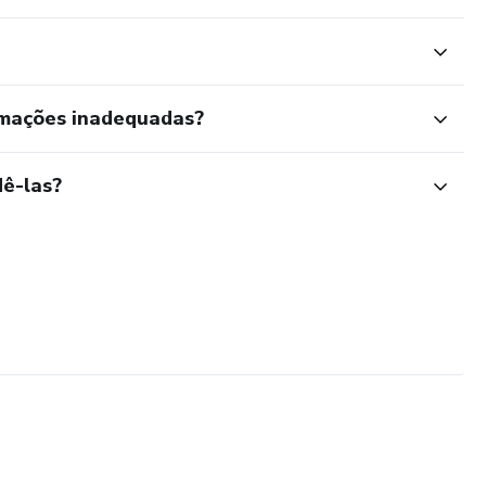
rmações inadequadas?
ê-las?