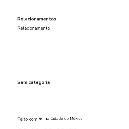
Relacionamentos
Relacionamento
Sem categoria
em Bogotá
em Amsterdam
em Madrid
na Cidade do México
Feito com
❤
em Belo Horizonte