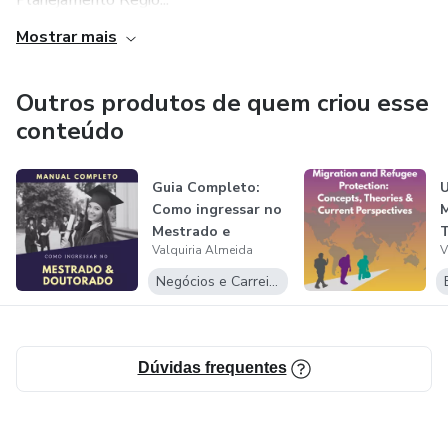
Planejamento Regio...
precisam dominar fundamentos teóricos sobre mobilidade
Mostrar mais
populacional.
Outros produtos de quem criou esse
Um conteúdo didático, atualizado e visualmente atrativo,
criado para transformar a complexidade das migrações em
conteúdo
conhecimento acessível e aplicável.
Guia Completo:
U
Como ingressar no
M
Mestrado e
T
Valquiria Almeida
V
Doutorado no
Bra...
C
Negócios e Carreira
Dúvidas frequentes