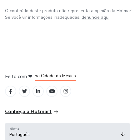
O conteúdo deste produto não representa a opinião da Hotmart.
Se você vir informações inadequadas,
denuncie aqui
em Bogotá
em Amsterdam
em Madrid
na Cidade do México
Feito com
❤
em Belo Horizonte
Conheça a Hotmart
Idioma
Português