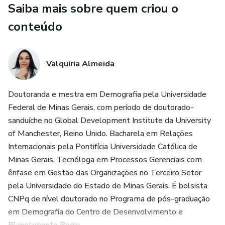
Saiba mais sobre quem criou o
e dos contextos globais;
conteúdo
✅ Um mapa mental sobre as principais teorias de migração
e o contexto demográfico, econômico e político de cada
uma delas.
Valquiria Almeida
Mais do que um resumo, o e-book funciona como um mapa
Doutoranda e mestra em Demografia pela Universidade
mental estruturado, ideal para quem busca uma visão geral
Federal de Minas Gerais, com período de doutorado-
clara, organizada e fundamentada sobre o tema.
sanduíche no Global Development Institute da University
of Manchester, Reino Unido. Bacharela em Relações
Indicado para:
Internacionais pela Pontifícia Universidade Católica de
Minas Gerais. Tecnóloga em Processos Gerenciais com
Estudantes de qualquer área de conhecimento;
ênfase em Gestão das Organizações no Terceiro Setor
Profissionais e pesquisadores que precisam de introdução
pela Universidade do Estado de Minas Gerais. É bolsista
ao tema das migrações;
CNPq de nível doutorado no Programa de pós-graduação
em Demografia do Centro de Desenvolvimento e
Candidatos a concursos, mestrados e doutorados que