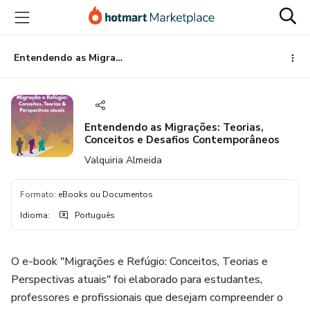
Ir
Ir
Ir
para
para
para
o
o
o
conteúdo
pagamento
rodapé
Entendendo as Migrações: Teorias, Conceitos e Desafios Contemporâneos
principal
Entendendo as Migrações: Teorias,
Conceitos e Desafios Contemporâneos
Valquiria Almeida
Formato
:
eBooks ou Documentos
Idioma
:
Português
O e-book "Migrações e Refúgio: Conceitos, Teorias e
Perspectivas atuais" foi elaborado para estudantes,
professores e profissionais que desejam compreender o