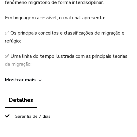
fenômeno migratório de forma interdisciplinar.
Em linguagem acessível, o material apresenta:
✅ Os principais conceitos e classificações de migração e
refúgio;
✅ Uma linha do tempo ilustrada com as principais teorias
da migração;
✅ Uma síntese das abordagens geográficas, demográficas,
Mostrar mais
econômicas, sociológicas e políticas - e seu contexto de
desenvolvimento;
Detalhes
✅ Dados e gráficos atualizados sobre migrações
Garantia de 7 dias
internacionais ao longo das décadas;
✅ Explicações visuais dos fatores associados às migrações