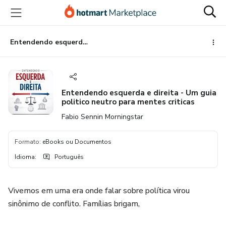
Ir
Ir
Ir
para
para
para
o
o
o
conteúdo
pagamento
rodapé
Entendendo esquerda e direita - Um guia politico neutro para mentes criticas
principal
Entendendo esquerda e direita - Um guia
politico neutro para mentes criticas
Fabio Sennin Morningstar
Formato
:
eBooks ou Documentos
Idioma
:
Português
Vivemos em uma era onde falar sobre política virou
sinônimo de conflito. Famílias brigam,