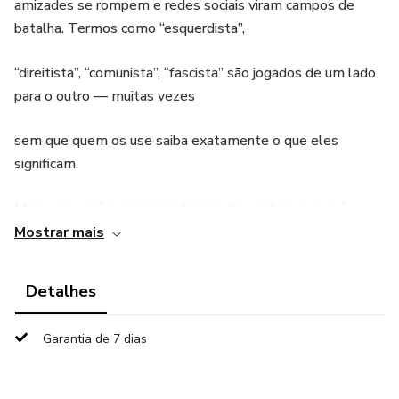
amizades se rompem e redes sociais viram campos de
batalha. Termos como “esquerdista”,
“direitista”, “comunista”, “fascista” são jogados de um lado
para o outro — muitas vezes
sem que quem os use saiba exatamente o que eles
significam.
Mas e se você pudesse entender de verdade o que é
esquerda e o que é direita, sem rótulos,
Mostrar mais
sem ataques e sem doutrinação?
Detalhes
Esse é o propósito deste e-book.
Garantia de 7 dias