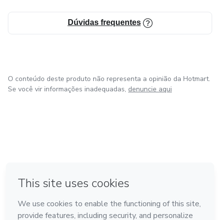
Dúvidas frequentes
O conteúdo deste produto não representa a opinião da Hotmart.
Se você vir informações inadequadas,
denuncie aqui
em Amsterdam
em Madrid
em Bogotá
Feito com
❤
em Belo Horizonte
na Cidade do México