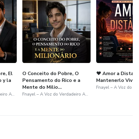
re, El
O Conceito do Pobre, O
❤️ Amor a Distan
 y la
Pensamento do Rico e a
Mantenerlo Vivo
Mente do Milio...
Fnayel – A Voz do Verdadeiro Amor
Fnayel – A Voz do Verdadeiro Amor