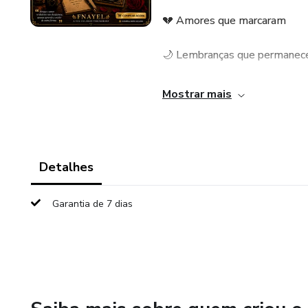
💔 Amores que marcaram
🌙 Lembranças que permane
💫 Sentimentos que ainda viv
Mostrar mais
Cada capítulo é uma história… 
✔ amou intensamente
Detalhes
✔ sente saudade em silêncio
Garantia de 7 dias
✔ carrega a saudade na alma.
✨ Porque o amor verdadeiro n