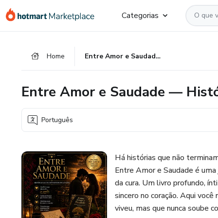
Ir
Ir
Ir
Categorias
para
para
para
o
o
o
conteúdo
pagamento
rodapé
Home
Entre Amor e Saudade — Histórias que se tornam canções
principal
Entre Amor e Saudade — Histó
Português
Há histórias que não termin
Entre Amor e Saudade é uma jo
da cura. Um livro profundo, í
sincero no coração. Aqui você
viveu, mas que nunca soube co