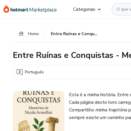
Ir
Ir
Ir
Categorias
para
para
para
o
o
o
conteúdo
pagamento
rodapé
Home
Entre Ruínas e Conquistas - Memórias de Nicola Armellini
principal
Entre Ruínas e Conquistas - M
Português
Esta é a minha história. Entre
Cada página deste livro carre
Compartilho minha trajetória 
sempre existe um caminho par