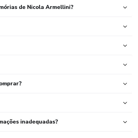
órias de Nicola Armellini?
comprar?
rmações inadequadas?