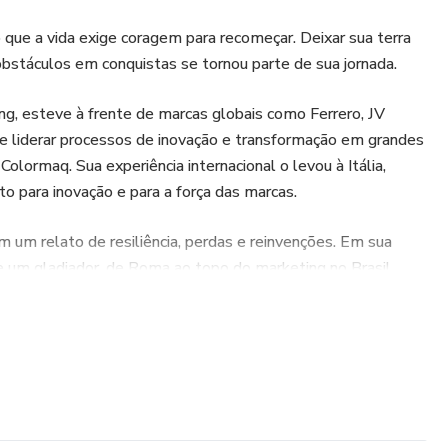
ue a vida exige coragem para recomeçar. Deixar sua terra
 obstáculos em conquistas se tornou parte de sua jornada.
g, esteve à frente de marcas globais como Ferrero, JV
e liderar processos de inovação e transformação em grandes
Colormaq. Sua experiência internacional o levou à Itália,
 para inovação e para a força das marcas.
 um relato de resiliência, perdas e reinvenções. Em sua
 de um gladiador, de Roma ao topo do marketing no Brasil,
tória profissional, mas também os desafios pessoais que
a inspirar pessoas a acreditarem que, independentemente das
istar.