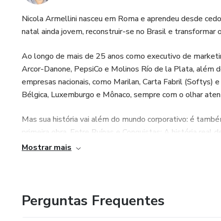
Nicola Armellini nasceu em Roma e aprendeu desde cedo q
natal ainda jovem, reconstruir-se no Brasil e transformar
Ao longo de mais de 25 anos como executivo de marketin
Arcor-Danone, PepsiCo e Molinos Río de la Plata, além d
empresas nacionais, como Marilan, Carta Fabril (Softys) e 
Bélgica, Luxemburgo e Mônaco, sempre com o olhar atento
Mas sua história vai além do mundo corporativo: é também
primeira obra, Entre Ruínas e Conquistas: A história real
Nicola abre o coração e compartilha não apenas sua traje
Mostrar mais
moldaram sua visão de mundo.
Hoje, além de consultor e mentor, dedica-se à escrita e 
dificuldades, sempre é possível levantar-se, lutar e conqu
Perguntas Frequentes