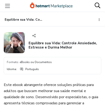
Ir
Ir
Ir
para
para
para
o
o
o
conteúdo
pagamento
rodapé
Equilibre sua Vida: Controle Ansiedade, Estresse e Durma Melhor
principal
Equilibre sua Vida: Controle Ansiedade,
Estresse e Durma Melhor
Formato
:
eBooks ou Documentos
Idioma
:
Português
Este ebook abrangente oferece soluções práticas para
adultos que buscam melhorar sua saúde mental e
qualidade de sono. Desenvolvido por especialistas, o guia
apresenta técnicas comprovadas para gerenciar a