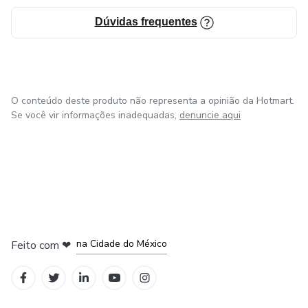
Dúvidas frequentes
O conteúdo deste produto não representa a opinião da Hotmart.
Se você vir informações inadequadas,
denuncie aqui
em Bogotá
em Amsterdam
em Madrid
na Cidade do México
Feito com
❤
em Belo Horizonte