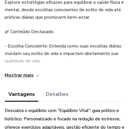
Explore estratégias eficazes para equilibrar a saúde física e
mental, desde escolhas conscientes de estilo de vida até
práticas diárias que promovem bem-estar.
🌿 Conteúdo Destacado:
- Escolha Consciente: Entenda como suas escolhas diárias
moldam seu estilo de vida e impactam diretamente sua
qualidade de vida.
Mostrar mais
- Práticas de Relaxamento:Explore técnicas simples para
aliviar o estresse e promover momentos de serenidade
em meio ao caos cotidiano.
Vantagens
Detalhes
- Exercícios Personalizados: Adote uma abordagem prática
Descubra o equilíbrio com "Equilíbrio Vital": guia prático e
para a atividade física, adaptada ao seu gosto e ritmo, para
holístico. Personalizado e focado na redução de estresse,
fortalecer corpo e mente.
oferece exercícios adaptáveis, gestão eficiente do tempo e