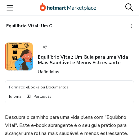
Ir
Ir
Ir
para
para
para
o
o
o
conteúdo
pagamento
rodapé
Equilíbrio Vital: Um Guia para uma Vida Mais Saudável e Menos Estressante
principal
Equilíbrio Vital: Um Guia para uma Vida
Mais Saudável e Menos Estressante
Uafindolas
Formato
:
eBooks ou Documentos
Idioma
:
Português
Descubra o caminho para uma vida plena com "Equilíbrio
Vital". Este e-book abrangente é o seu guia prático para
alcançar uma rotina mais saudável e menos estressante.