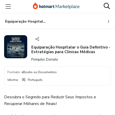
Ir
Ir
Ir
para
para
para
o
o
o
conteúdo
pagamento
rodapé
Equiparação Hospitalar o Guia Definitivo - Estratégias para Clínicas Médicas
principal
Equiparação Hospitalar o Guia Definitivo -
Estratégias para Clínicas Médicas
Pompilio Donato
Formato
:
eBooks ou Documentos
Idioma
:
Português
Descubra o Segredo para Reduzir Seus Impostos e
Recuperar Milhares de Reais!