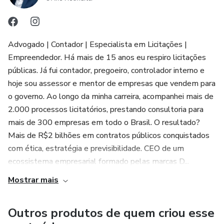
clínica em conformidade com a legislação;
• Reforma Tributária: Entenda o futuro da equiparação e
como ela permanece relevante.
Advogado | Contador | Especialista em Licitações |
Empreendedor. Há mais de 15 anos eu respiro licitações
Não deixe sua clínica pagar mais impostos do que o
públicas. Já fui contador, pregoeiro, controlador interno e
necessário. Adquira agora o "Equiparação Hospitalar: O
hoje sou assessor e mentor de empresas que vendem para
Guia Definitivo" e comece sua jornada rumo à liberdade
o governo. Ao longo da minha carreira, acompanhei mais de
financeira e à segurança tributária. O dinheiro já é seu –
2.000 processos licitatórios, prestando consultoria para
basta a decisão de recuperá-lo! Garanta já o seu exemplar
mais de 300 empresas em todo o Brasil. O resultado?
e transforme a gestão tributária da sua clínica!
Mais de R$2 bilhões em contratos públicos conquistados
com ética, estratégia e previsibilidade. CEO de um
ecossistema empresarial formado pelas marcas D...
Mostrar mais
Outros produtos de quem criou esse