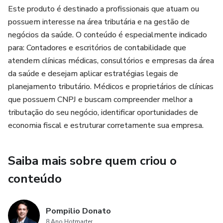
Este produto é destinado a profissionais que atuam ou
70% em IRPJ e CSLL, além da recuperação de créditos de
possuem interesse na área tributária e na gestão de
até seiscentos mil reais dos últimos 5 anos!
negócios da saúde. O conteúdo é especialmente indicado
O que você vai aprender:
para: Contadores e escritórios de contabilidade que
atendem clínicas médicas, consultórios e empresas da área
• O que é Equiparação Hospitalar: Conceito, evolução
da saúde e desejam aplicar estratégias legais de
histórica e o marco jurídico (Tema 217 do STJ) que garante
planejamento tributário. Médicos e proprietários de clínicas
seu direito;
que possuem CNPJ e buscam compreender melhor a
tributação do seu negócio, identificar oportunidades de
• Requisitos Legais e Implementação Prática: Um passo a
economia fiscal e estruturar corretamente sua empresa.
passo completo para aplicar a equiparação de forma segura
e legal;
Saiba mais sobre quem criou o
• Contabilidade e Recuperação de Créditos: Como
conteúdo
escriturar corretamente e reaver os valores pagos a maior;
Pompilio Donato
• Riscos e Compliance: Evite armadilhas e mantenha sua
8 Ano Hotmarter