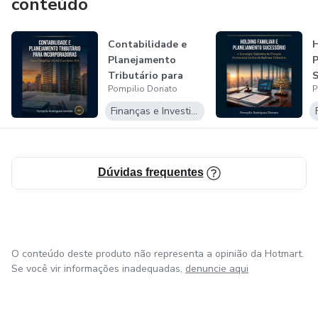
conteúdo
Contabilidade e
H
Planejamento
P
Tributário para
S
Pompilio Donato
P
Incorporadoras...
E
Finanças e Investimentos
Dúvidas frequentes
O conteúdo deste produto não representa a opinião da Hotmart.
Se você vir informações inadequadas,
denuncie aqui