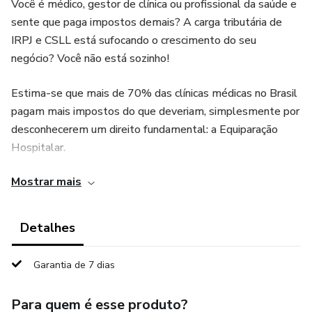
Você é médico, gestor de clínica ou profissional da saúde e
sente que paga impostos demais? A carga tributária de
IRPJ e CSLL está sufocando o crescimento do seu
negócio? Você não está sozinho!
Estima-se que mais de 70% das clínicas médicas no Brasil
pagam mais impostos do que deveriam, simplesmente por
desconhecerem um direito fundamental: a Equiparação
Hospitalar.
Mostrar mais
Este eBook, "Equiparação Hospitalar: O Guia Definitivo", é
a sua bússola para navegar no complexo mundo tributário e
transformar a realidade financeira da sua clínica. Escrito por
Detalhes
Pompílio Rodrigues Donato, Advogado Tributarista e
Contador com mais de 15 anos de experiência e ex-
Garantia de 7 dias
Conselheiro do CRC, este guia estratégico desvenda o
caminho para uma economia tributária que pode ultrapassar
Para quem é esse produto?