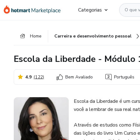
Ir
Ir
Ir
Categorias
para
para
para
o
o
o
conteúdo
pagamento
rodapé
Home
Carreira e desenvolvimento pessoal
principal
Escola da Liberdade - Módulo 
4.9
(
122
)
Bem Avaliado
Português
Escola da Liberdade é um cur
você a lembrar de sua real nat
Através de estudos como Físic
das lições do livro Um Curso 