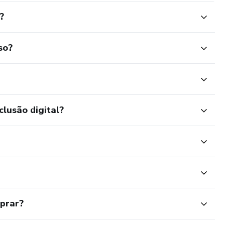
?
so?
clusão digital?
mprar?