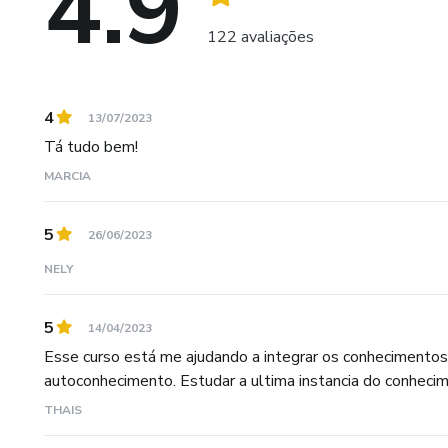
4.9
122 avaliações
4
13/07/2023
Tá tudo bem!
MARCIA
5
26/06/2023
NELY
5
14/04/2023
Esse curso está me ajudando a integrar os conhecimentos
autoconhecimento. Estudar a ultima instancia do conheci
THAIS