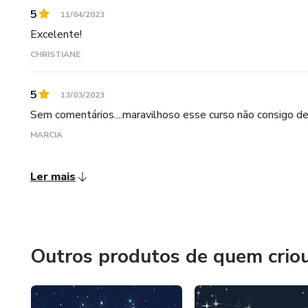
5
11/04/2023
Excelente!
CHRISTIANE
5
13/03/2023
Sem comentários....maravilhoso esse curso não consigo des
MARCIA
Ler mais
Outros produtos de quem crio