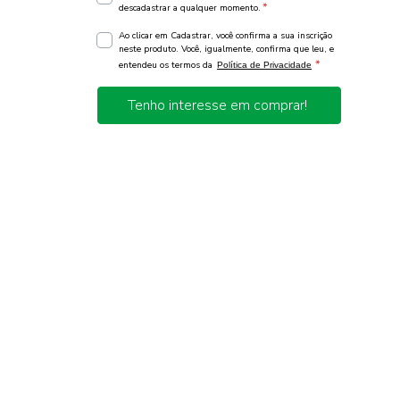
*
descadastrar a qualquer momento.
Ao clicar em Cadastrar, você confirma a sua inscrição
neste produto. Você, igualmente, confirma que leu, e
*
entendeu os termos da
Política de Privacidade
Tenho interesse em comprar!