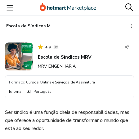
Ir
Ir
Ir
para
para
para
o
o
o
conteúdo
pagamento
rodapé
Escola de Síndicos MRV
principal
4.9
(
89
)
Escola de Síndicos MRV
MRV ENGENHARIA
Formato
:
Cursos Online e Serviços de Assinatura
Idioma
:
Português
Ser síndico é uma função cheia de responsabilidades, mas
que oferece a oportunidade de transformar o mundo que
está ao seu redor.