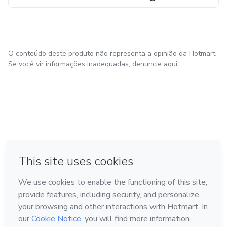
O conteúdo deste produto não representa a opinião da Hotmart.
Se você vir informações inadequadas,
denuncie aqui
em Amsterdam
em Madrid
em Bogotá
Feito com
❤
em Belo Horizonte
na Cidade do México
Conheça a Hotmart