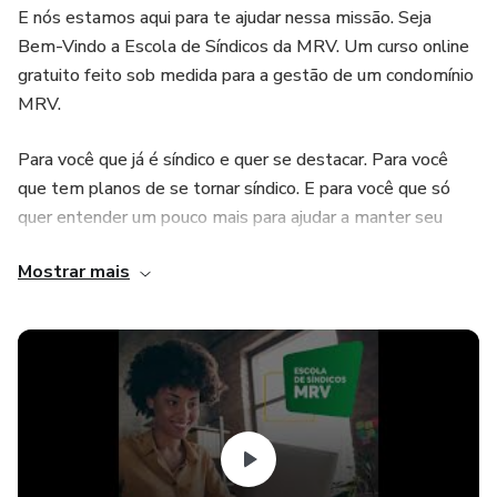
E nós estamos aqui para te ajudar nessa missão. Seja
Bem-Vindo a Escola de Síndicos da MRV. Um curso online
gratuito feito sob medida para a gestão de um condomínio
MRV.
Para você que já é síndico e quer se destacar. Para você
que tem planos de se tornar síndico. E para você que só
quer entender um pouco mais para ajudar a manter seu
residencial sempre lindo e valorizado.
Mostrar mais
Aqui você irá encontrar 12 videoaulas e vários materiais
complementares que irão te explicar tudo o que você
precisa saber sobre os modelos de gestão, regras e
legislação, gestão de pessoas e fornecedores,
gerenciamento de contratos e manutenções e muito mais.
Vamos lá? Confira agora as duas primeiras vídeoaulas do