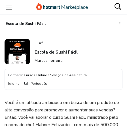
Ir
Ir
Ir
para
para
para
o
o
o
conteúdo
pagamento
rodapé
Escola de Sushi Fácil
principal
Escola de Sushi Fácil
Marcos Ferreira
Formato
:
Cursos Online e Serviços de Assinatura
Idioma
:
Português
Você é um afiliado ambicioso em busca de um produto de
alta conversão para promover e aumentar suas vendas?
Então, você vai adorar o curso Sushi Fácil, ministrado pelo
renomado chef Habner Felizardo - com mais de 500.000