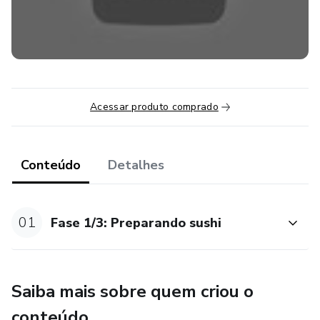
o curso do chef Habner Felizardo, um dos maiores nomes
da culinária de sushi no Brasil, e faça muitas vendas pela
internet!
Acessar produto comprado
Conteúdo
Detalhes
01
Fase 1/3: Preparando sushi
Saiba mais sobre quem criou o
conteúdo