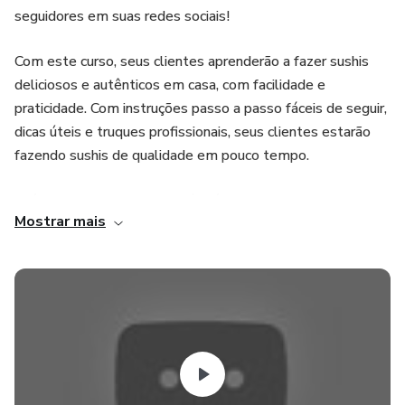
seguidores em suas redes sociais!
Com este curso, seus clientes aprenderão a fazer sushis
deliciosos e autênticos em casa, com facilidade e
praticidade. Com instruções passo a passo fáceis de seguir,
dicas úteis e truques profissionais, seus clientes estarão
fazendo sushis de qualidade em pouco tempo.
Além disso, o curso Sushi Fácil é um produto comprovado
Mostrar mais
para conversão, o que significa que você pode esperar altas
taxas de conversão e comissões generosas em cada venda
que você fizer. Com a popularidade do sushi em alta, as
oportunidades de ganhos são ilimitadas.
Não perca mais tempo procurando por um produto de
afiliado de alta conversão - o curso Sushi Fácil é a escolha
certa para você. Junte-se a nós agora e comece a promover