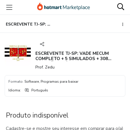
Ir
Ir
Ir
para
para
para
o
o
o
conteúdo
pagamento
rodapé
ESCREVENTE TJ-SP: VADE MECUM COMPLETO + 5 SIMULADOS + 308 QUESTÕES INÉDITAS PDF + 308 FLASHCARDS ANKI (TUDÃO)
principal
ESCREVENTE TJ-SP: VADE MECUM
COMPLETO + 5 SIMULADOS + 308
QUESTÕES INÉDITAS PDF + 308
Prof. Zedu
FLASHCARDS ANKI (TUDÃO)
Formato
:
Software, Programas para baixar
Idioma
:
Português
Produto indisponível
Cadastre-se e mostre seu interesse em comprar para o(a)