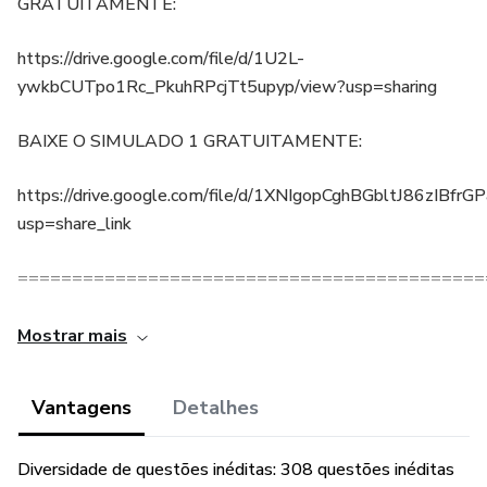
GRATUITAMENTE:
https://drive.google.com/file/d/1U2L-
ywkbCUTpo1Rc_PkuhRPcjTt5upyp/view?usp=sharing
BAIXE O SIMULADO 1 GRATUITAMENTE:
https://drive.google.com/file/d/1XNIgopCghBGbltJ86zIBfrGP
usp=share_link
===========================================
CURSO PARA ESCREVENTE DO TJ-SP: TRIBUNAL DE JU
Mostrar mais
ESTADO DE SÃO PAULO
Vantagens
Detalhes
O que há neste material?
1) VADE MECUM de TODA a LEGISLAÇÃO do edital;
Diversidade de questões inéditas: 308 questões inéditas