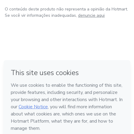
O conteúdo deste produto não representa a opinião da Hotmart.
Se você vir informações inadequadas,
denuncie aqui
em Amsterdam
em Madrid
em Bogotá
Feito com
❤
em Belo Horizonte
na Cidade do México
Conheça a Hotmart
Idioma
Português