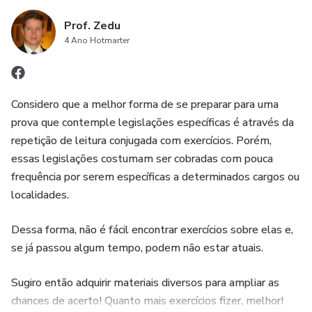
específica todos os dias no pós edital, intercalando leitura
Prof. Zedu
Parte 2: as mesmas questões com gabarito e as suas referênci
da lei seca, exercícios e revisões.
4 Ano Hotmarter
facilitar a localização na lei seca.
4) 308 questões inéditas no estilo CERTO/ERRADO, distrib
FLASHCARDS do ANKI.
Considero que a melhor forma de se preparar para uma
prova que contemple legislações específicas é através da
OBS: SÃO AS MESMAS QUESTÕES DO PDF. OS FLASH
repetição de leitura conjugada com exercícios. Porém,
INDICADOS PARA REVISÃO, ATRAVÉS DE UM ESTUDO A
essas legislações costumam ser cobradas com pouca
UTILIZANDO O ALGORITMO DO ANKI.
frequência por serem específicas a determinados cargos ou
localidades.
Estude a lei seca todos os dias no pós-edital, intercalando lei
com os nossos exercícios pelo PDF/simulados e flashcards d
Dessa forma, não é fácil encontrar exercícios sobre elas e,
se já passou algum tempo, podem não estar atuais.
1) leia a lei seca e grife os pontos importantes;
Sugiro então adquirir materiais diversos para ampliar as
2) faça os exercícios do nosso PDF;
chances de acerto! Quanto mais exercícios fizer, melhor!