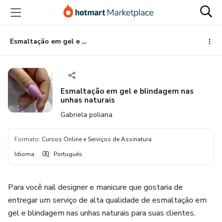
Ir
Ir
Ir
para
para
para
o
o
o
conteúdo
pagamento
rodapé
Esmaltação em gel e blindagem nas unhas naturais
principal
Esmaltação em gel e blindagem nas
unhas naturais
Gabriela poliana
Formato
:
Cursos Online e Serviços de Assinatura
Idioma
:
Português
Para você nail designer e manicure que gostaria de
entregar um serviço de alta qualidade de esmaltação em
gel e blindagem nas unhas naturais para suas clientes.