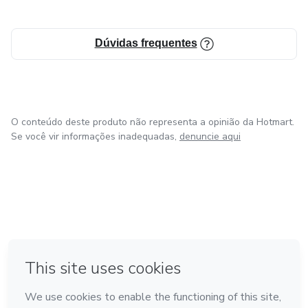
Dúvidas frequentes
O conteúdo deste produto não representa a opinião da Hotmart.
Se você vir informações inadequadas,
denuncie aqui
em Bogotá
em Amsterdam
em Madrid
na Cidade do México
Feito com
❤
em Belo Horizonte