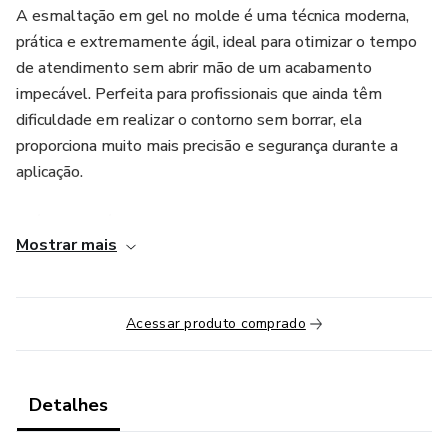
A esmaltação em gel no molde é uma técnica moderna,
prática e extremamente ágil, ideal para otimizar o tempo
de atendimento sem abrir mão de um acabamento
impecável. Perfeita para profissionais que ainda têm
dificuldade em realizar o contorno sem borrar, ela
proporciona muito mais precisão e segurança durante a
aplicação.
Além disso, é uma excelente alternativa para clientes que
Mostrar mais
desenvolveram sensibilidade ou alergia ao esmalte em gel
tradicional, já que o produto é aplicado no molde e entra
em contato totalmente seco com a unha, reduzindo
Acessar produto comprado
desconfortos e reações.
Uma técnica versátil, prática e que vem conquistando cada
vez mais espaço nos atendimentos — afinal, é a tendência
Detalhes
do momento.