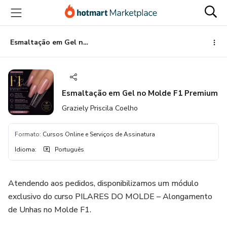
Ir
Ir
Ir
para
para
para
o
o
o
conteúdo
pagamento
rodapé
Esmaltação em Gel no Molde F1 Premium
principal
Esmaltação em Gel no Molde F1 Premium
Graziely Priscila Coelho
Formato
:
Cursos Online e Serviços de Assinatura
Idioma
:
Português
Atendendo aos pedidos, disponibilizamos um módulo
exclusivo do curso PILARES DO MOLDE – Alongamento
de Unhas no Molde F1.