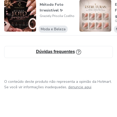
Método Foto
E
Irresistível ✨
F
g
Graziely Priscila Coelho
G
Moda e Beleza
Dúvidas frequentes
O conteúdo deste produto não representa a opinião da Hotmart.
Se você vir informações inadequadas,
denuncie aqui