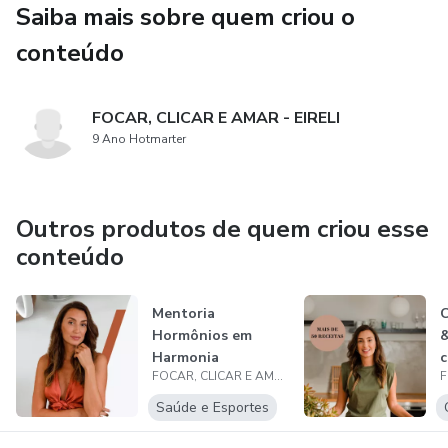
Saiba mais sobre quem criou o
⚡ 05 aulas sobre empreendedorismo feminino e marketing
digital (para atrair mais clientes e desenvolver seu
conteúdo
posicionamento dentro e fora da internet).
🌀 Acesso total ao curso Sync & Flow.
FOCAR, CLICAR E AMAR - EIRELI
9 Ano Hotmarter
✨ 07 Masterclasses.
✅ 04 bônus (protocolos que eu uso em clínica, template
Outros produtos de quem criou esse
do meu questionário para pacientes e mais).
conteúdo
🔥 Oportunidade para trabalhar no CENTRO CICLOS, minha
Mentoria
C
clínica de saúde integrativa e cíclica da mulher.
Hormônios em
&
Harmonia
c
FOCAR, CLICAR E AMAR - EIRELI
o
Saúde e Esportes