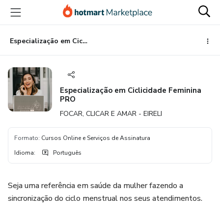
Ir
Ir
Ir
para
para
para
o
o
o
conteúdo
pagamento
rodapé
Especialização em Ciclicidade Feminina PRO
principal
Especialização em Ciclicidade Feminina
PRO
FOCAR, CLICAR E AMAR - EIRELI
Formato
:
Cursos Online e Serviços de Assinatura
Idioma
:
Português
Seja uma referência em saúde da mulher fazendo a
sincronização do ciclo menstrual nos seus atendimentos.