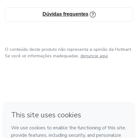
Dúvidas frequentes
O conteúdo deste produto não representa a opinião da Hotmart.
Se você vir informações inadequadas,
denuncie aqui
em Madrid
em Amsterdam
Feito com
❤
em Belo Horizonte
na Cidade do México
em Bogotá