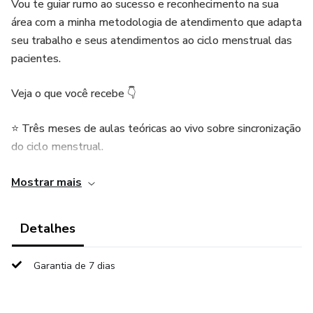
Vou te guiar rumo ao sucesso e reconhecimento na sua
área com a minha metodologia de atendimento que adapta
seu trabalho e seus atendimentos ao ciclo menstrual das
pacientes.
Veja o que você recebe 👇
⭐ Três meses de aulas teóricas ao vivo sobre sincronização
do ciclo menstrual.
🔎 Três meses de encontros ao vivo para estudos de caso.
Mostrar mais
⚜️ Acesso à Comunidade de Networking no WhatsApp até
Detalhes
Dezembro/2024.
Garantia de 7 dias
🔬 Central de Embasamento Científico, com todos os links
de estudos e pesquisas usados nas aulas.