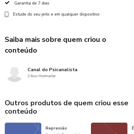
Garantia de 7 dias
Por que não gostamos de alguns pacientes?
Estude do seu jeito e em qualquer dispositivo
Esquecer um paciente significa que não gostamos dele?
Etc.
Saiba mais sobre quem criou o
conteúdo
Canal do Psicanalista
2 Ano Hotmarter
Outros produtos de quem criou esse
conteúdo
Repressão
É