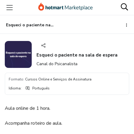
Ir
Ir
Ir
para
para
para
o
o
o
conteúdo
pagamento
rodapé
Esqueci o paciente na sala de espera
principal
Esqueci o paciente na sala de espera
Canal do Psicanalista
Formato
:
Cursos Online e Serviços de Assinatura
Idioma
:
Português
Aula online de 1 hora.
Acompanha roteiro de aula.