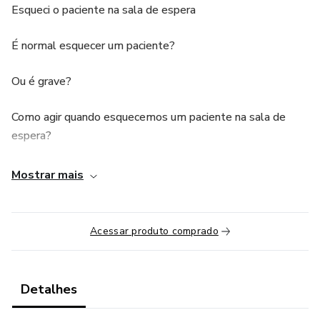
Esqueci o paciente na sala de espera
É normal esquecer um paciente?
Ou é grave?
Como agir quando esquecemos um paciente na sala de
espera?
Como abordar o assunto com o paciente?
Mostrar mais
Como utilizar esse fato terapeuticamente?
Acessar produto comprado
Quais aspectos devem ser trabalhados após esse
acontecimento?
Detalhes
Qual a relação desse fato com a contratransferência?