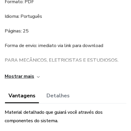
Formato: PDF
Idioma: Português
Páginas: 25
Forma de envio: imediato via link para download
PARA MECÂNICOS, ELETRICISTAS E ESTUDIOSOS.
Temos o prazer de apresentar nosso diagrama elétrico
Mostrar mais
automotivo em formato PDF, com foco no intrincado e
vital sistema de injeção eletrônica do seu carro. Este guia
Vantagens
Detalhes
completo desvendará os mistérios da injeção eletrônica,
capacitando-o a entender, diagnosticar e melhorar este
Material detalhado que guiará você através dos
sistema essencial para o funcionamento do seu veículo.
componentes do sistema.