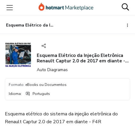
Ir
Ir
Ir
para
para
para
o
o
o
conteúdo
pagamento
rodapé
Esquema Elétrico da Injeção Eletrônica Renault Captur 2.0 de 2017 em diante - F4R
principal
Esquema Elétrico da Injeção Eletrônica
Renault Captur 2.0 de 2017 em diante -
F4R
Auto Diagramas
Formato
:
eBooks ou Documentos
Idioma
:
Português
Esquema elétrico do sistema da injeção eletrônica do
Renault Captur 2.0 de 2017 em diante - F4R