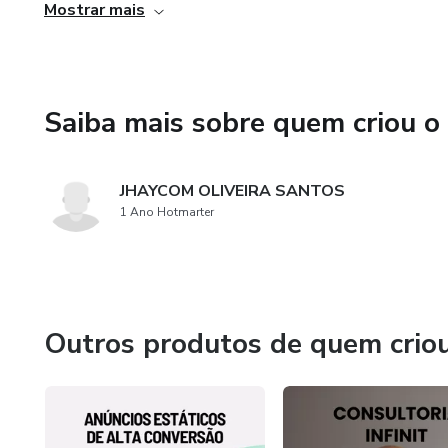
Mostrar mais
"Eu acredito que uma estratégia bem planejada transforma 
sentir pronto para implementar sua esteira, vou continua
Saiba mais sobre quem criou o
JHAYCOM OLIVEIRA SANTOS
1 Ano Hotmarter
Outros produtos de quem crio