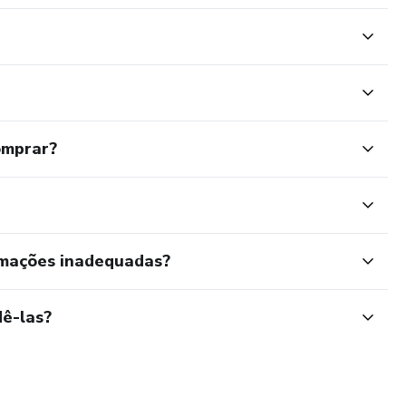
omprar?
rmações inadequadas?
ê-las?