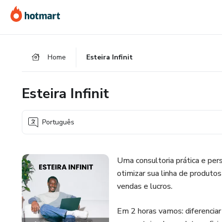
Ir
Ir
Ir
para
para
para
o
o
o
conteúdo
pagamento
rodapé
Home
Esteira Infinit
principal
Esteira Infinit
Português
Uma consultoria prática e pe
otimizar sua linha de produto
vendas e lucros.
Em 2 horas vamos: diferenciar 