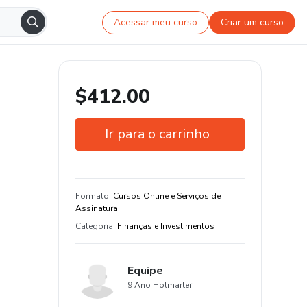
Acessar meu curso
Criar um curso
$412.00
Ir para o carrinho
Garantia de 15 dias
Estude do seu jeito e em qualquer
Formato
:
Cursos Online e Serviços de
dispositivo
Assinatura
Categoria
:
Finanças e Investimentos
+600 estudantes
Equipe
9 Ano Hotmarter