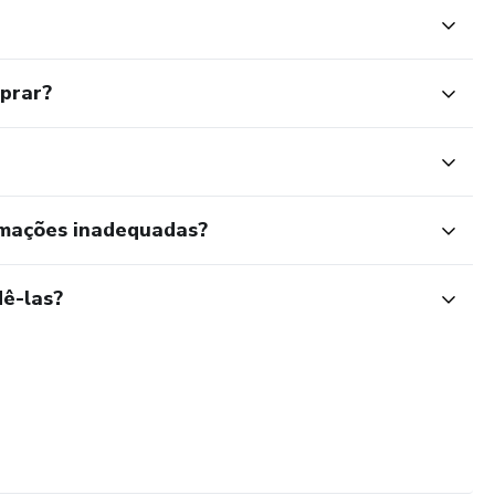
mprar?
rmações inadequadas?
ê-las?