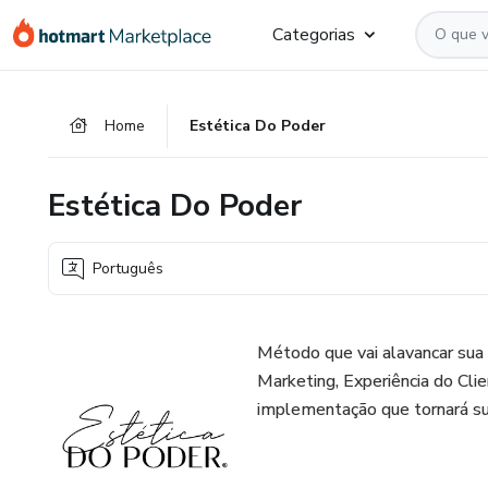
Ir
Ir
Ir
Categorias
para
para
para
o
o
o
conteúdo
pagamento
rodapé
Home
Estética Do Poder
principal
Estética Do Poder
Português
Método que vai alavancar sua 
Marketing, Experiência do Clie
implementação que tornará sua 