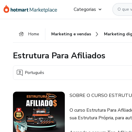
Ir
Ir
Ir
Categorias
para
para
para
o
o
o
conteúdo
pagamento
rodapé
Home
Marketing e vendas
Marketing dig
principal
Estrutura Para Afiliados
Português
SOBRE O CURSO ESTRUTU
O curso Estrutura Para Afiliad
sua Estrutura Própria, para au