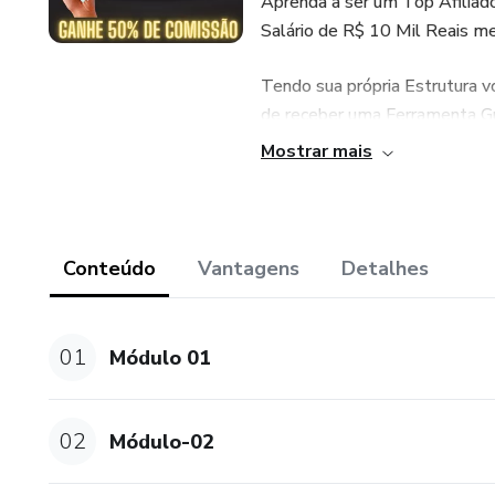
Aprenda a ser um Top Afilia
Salário de R$ 10 Mil Reais me
Tendo sua própria Estrutura v
de receber uma Ferramenta Gr
concorrentes, você verá os an
Mostrar mais
tendo referências de como cr
E Além disso...
Conteúdo
Vantagens
Detalhes
✔ Você Aprenderá a instalar
✔ Aprenderá como Clonar qual
01
Módulo 01
Por si só já vale o investimen
✔ No Curso também será most
02
Módulo-02
divulgar seu Link de Afiliado