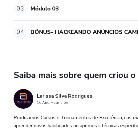
✔ Vai aprender também como a
03
Módulo 03
MUITO MAIS !
Confira Nossa Página de Vend
04
BÔNUS- HACKEANDO ANÚNCIOS CAM
Saiba mais sobre quem criou o
Larissa Silva Rodrigues
10 Ano Hotmarter
Produzimos Cursos e Treinamentos de Excelência, nas ma
aprender novas habilidades ou aprimorar técnicas específ