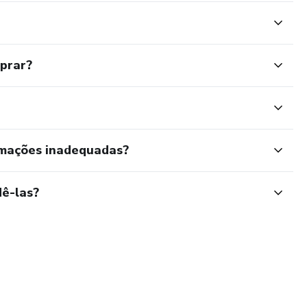
mprar?
rmações inadequadas?
ê-las?