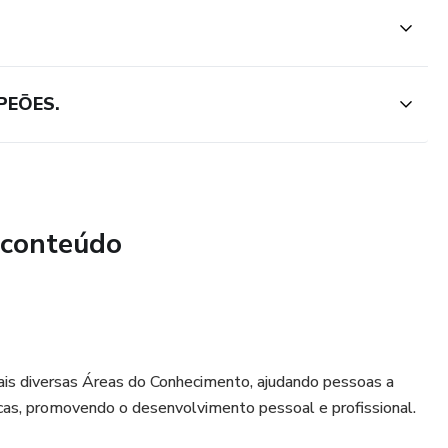
quecer seu perfil, como criar BM e contas de anúncio e
as para saber de todas as vantagens.
PEŌES.
 conteúdo
is diversas Áreas do Conhecimento, ajudando pessoas a
icas, promovendo o desenvolvimento pessoal e profissional.