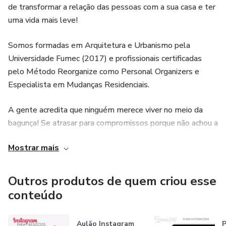
de transformar a relação das pessoas com a sua casa e ter
uma vida mais leve!
Somos formadas em Arquitetura e Urbanismo pela
Universidade Fumec (2017) e profissionais certificadas
pelo Método Reorganize como Personal Organizers e
Especialista em Mudanças Residenciais.
A gente acredita que ninguém merece viver no meio da
bagunça! Se atrasar para compromissos porque não achou a
roupa que precisava ou gastar todo o tempo livre tentando
Mostrar mais
dar um jeito na casa… E nós estamos aqui justamente para
te ajudar a começar a ter uma vida mais leve! Nós
acreditamos que quando o ambiente à nossa volta está
Outros produtos de quem criou esse
organizado, tudo flui melhor! Sem a bagunça nos distraindo
conteúdo
e estando cercados apenas de objetos que gostamos e
usamos de verdade, nossa mente fica livre para focar nas
Aulão Instagram
P