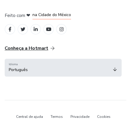
em Bogotá
em Amsterdam
em Madrid
na Cidade do México
Feito com
❤
em Belo Horizonte
Conheça a Hotmart
Idioma
Português
Central de ajuda
Termos
Privacidade
Cookies
Hotmart — 2011-2026 © Todos os direitos reservados.