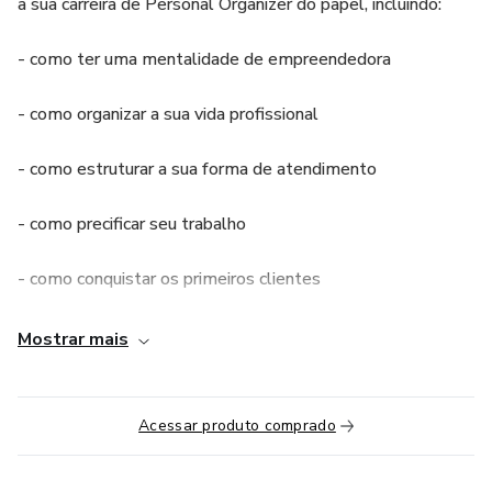
a sua carreira de Personal Organizer do papel, incluindo:
- como ter uma mentalidade de empreendedora
- como organizar a sua vida profissional
- como estruturar a sua forma de atendimento
- como precificar seu trabalho
- como conquistar os primeiros clientes
- como atender seus clientes com segurança
Mostrar mais
ESTE É UM CURSO PARA QUEM JÁ É PERSONAL
ORGANIZER
Acessar produto comprado