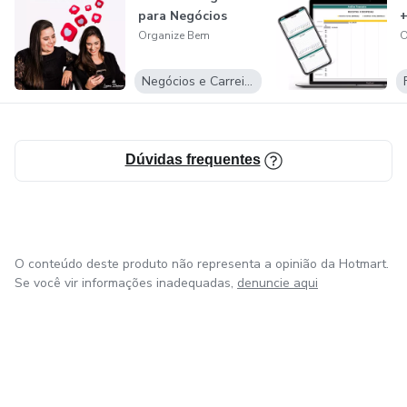
atividades que realmente importam, como nosso trabalho,
para Negócios
+
nossos hobbies e principalmente nossa família.
Organize Bem
O
Nos últimos 2 anos transformamos a vida de mais de 300
Negócios e Carreira
vidas por meio da organização e agora queremos
transformar a sua! Você vem?
Dúvidas frequentes
O conteúdo deste produto não representa a opinião da Hotmart.
Se você vir informações inadequadas,
denuncie aqui