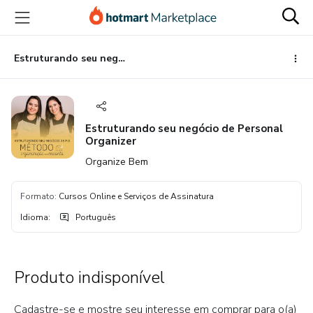
Ir
Ir
Ir
para
para
para
o
o
o
conteúdo
pagamento
rodapé
Estruturando seu negócio de Personal Organizer
principal
Estruturando seu negócio de Personal
Organizer
Organize Bem
Formato
:
Cursos Online e Serviços de Assinatura
Idioma
:
Português
Produto indisponível
Cadastre-se e mostre seu interesse em comprar para o(a)