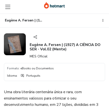
Ir
Ir
Ir
para
para
para
o
o
o
conteúdo
pagamento
rodapé
Eugène A. Fersen | (1927) A CIÊNCIA DO SER - Vol.02 (Mente)
principal
Eugène A. Fersen | (1927) A CIÊNCIA DO
SER - Vol.02 (Mente)
MES Oficial
Formato
:
eBooks ou Documentos
Idioma
:
Português
Uma obra literária centenária única e rara, com
ensinamentos valiosos para otimizar o seu
desenvolvimento humano, em 27 lições, divididas em 3