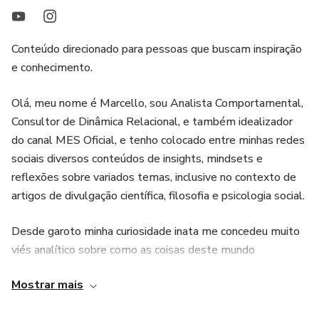
Conteúdo direcionado para pessoas que buscam inspiração
e conhecimento.
Olá, meu nome é Marcello, sou Analista Comportamental,
Consultor de Dinâmica Relacional, e também idealizador
do canal MES Oficial, e tenho colocado entre minhas redes
sociais diversos conteúdos de insights, mindsets e
reflexões sobre variados temas, inclusive no contexto de
artigos de divulgação científica, filosofia e psicologia social.
Desde garoto minha curiosidade inata me concedeu muito
viés analítico sobre como as coisas deste mundo
existencial fora do ventre eram e porque são como são, e
Mostrar mais
como poderiam se transformar ao longo do tempo.
Busquei, através de muitos questionamentos, um feixe de