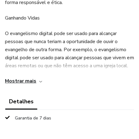
forma responsável e ética.
Ganhando Vidas
O evangelismo digital pode ser usado para alcançar
pessoas que nunca teriam a oportunidade de ouvir o
evangelho de outra forma. Por exemplo, o evangelismo
digital pode ser usado para alcançar pessoas que vivem em
áreas remotas ou que não têm acesso a uma igreja local.
Mostrar mais
O evangelismo digital também pode ser usado para
alcançar pessoas que são céticas ou desconfiadas da igreja.
Por exemplo, o evangelismo digital pode ser usado para
Detalhes
fornecer informações sobre o cristianismo de forma clara e
concisa.
Garantia de 7 dias
Destruindo Vidas