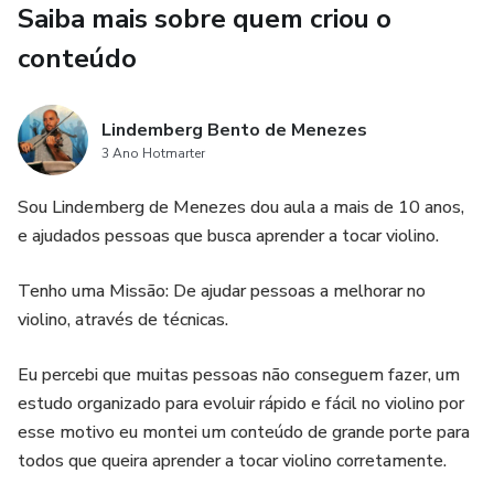
Saiba mais sobre quem criou o
O evangelismo digital também pode ser usado de forma
errada. Por exemplo, o evangelismo digital pode ser usado
conteúdo
para espalhar informações falsas ou distorcidas sobre o
cristianismo. Isso pode levar as pessoas a se afastarem da
Lindemberg Bento de Menezes
fé ou a desenvolverem uma visão distorcida do
3 Ano Hotmarter
cristianismo.
Sou Lindemberg de Menezes dou aula a mais de 10 anos,
O evangelismo digital também pode ser usado para
e ajudados pessoas que busca aprender a tocar violino.
manipular ou coagir as pessoas a se converterem ao
cristianismo. Isso pode levar as pessoas a se converterem
Tenho uma Missão: De ajudar pessoas a melhorar no
ao cristianismo por motivos errados, como por medo ou
violino, através de técnicas.
culpa.
Eu percebi que muitas pessoas não conseguem fazer, um
estudo organizado para evoluir rápido e fácil no violino por
esse motivo eu montei um conteúdo de grande porte para
todos que queira aprender a tocar violino corretamente.