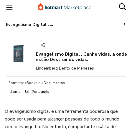
Ir
Ir
Ir
para
para
para
o
o
o
conteúdo
pagamento
rodapé
Evangelismo Digital , Ganhe vidas, a onde estão Destruindo vidas.
principal
Evangelismo Digital , Ganhe vidas, a onde
estão Destruindo vidas.
Lindemberg Bento de Menezes
Formato
:
eBooks ou Documentos
Idioma
:
Português
O evangelismo digital é uma ferramenta poderosa que
pode ser usada para alcançar pessoas de todo o mundo
com o evangelho. No entanto, é importante usá-la de